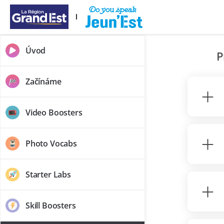
Přeskočit na hlavní obsah
Úvod
P
Začínáme
Video Boosters
Photo Vocabs
Starter Labs
Skill Boosters