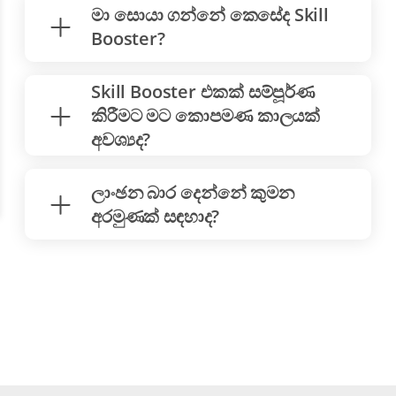
මා සොයා ගන්නේ කෙසේද Skill
Booster?
Skill Booster එකක් ​​සම්පූර්ණ
කිරීමට මට කොපමණ කාලයක්
අවශ්‍යද?
ලාංඡන බාර දෙන්නේ කුමන
අරමුණක් සඳහාද?