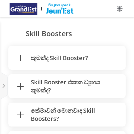
ප්‍රධාන අන්තර්ගතයට යන්න
Skill Boosters
කුමක්ද Skill Booster?
Skill Booster එකක ව්‍යුහය
කුමක්ද?
තේමාවන් මොනවාද Skill
Boosters?