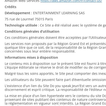
Amazon Web Services
https://aws.amazon.com/fr/contact-us/
Crédits
Développement
: ENTERTAINMENT LEARNING SAS
75 rue de Lourmel 75015 Paris
Technologie utilisée
: Ce Site a été réalisé avec le système de
Conditions générales d’utilisation
Ces conditions générales doivent être acceptées par l’Utilisate
Les services non proposés par la Région Grand Est et présentés/
quelque titre que ce soit, de la responsabilité de la Région Gran
concernées sous leur entière responsabilité.
Informations mises à disposition
Le contenu mis à disposition sur le présent Site est fourni à tit
L’équipe éditoriale se réserve le droit de modifier ou de corriger
Malgré tous les soins apportés, le Site peut comporter des inex
Les utilisateurs du Site peuvent faire part d’éventuelle omission
L'existence d'un lien du Site Do you speak Jeun'Est vers un autre
discernement et esprit critique. La responsabilité de l'éditeur
La mise en place d'un lien hypertexte vers le contenu du site Do
provenant de sites publiant des contenus de nature controver
la réglementation en vigueur sont interdits. La Région Grand Est 