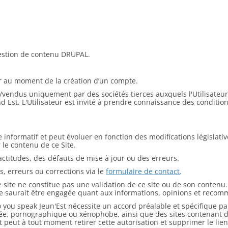
 gestion de contenu DRUPAL.
ur au moment de la création d’un compte.
vendus uniquement par des sociétés tierces auxquels l'Utilisateur 
d Est. L'Utilisateur est invité à prendre connaissance des condition
re informatif et peut évoluer en fonction des modifications législat
 le contenu de ce Site.
actitudes, des défauts de mise à jour ou des erreurs.
s, erreurs ou corrections via le
formulaire de contact
.
 site ne constitue pas une validation de ce site ou de son contenu. 
 ne saurait être engagée quant aux informations, opinions et recom
 you speak Jeun'Est nécessite un accord préalable et spécifique par 
sée, pornographique ou xénophobe, ainsi que des sites contenant 
peut à tout moment retirer cette autorisation et supprimer le lien s'