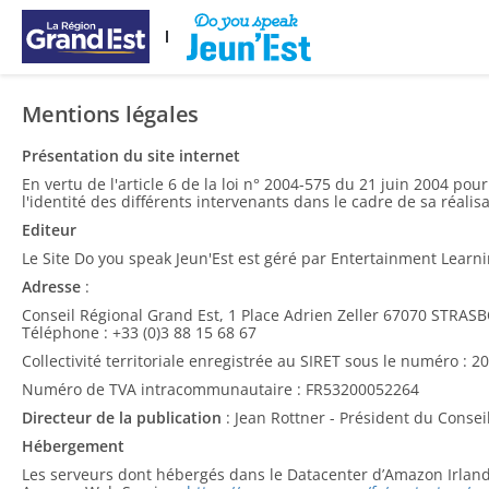
Ana içeriğe atla
Mentions légales
Présentation du site internet
En vertu de l'article 6 de la loi n° 2004-575 du 21 juin 2004 pou
l'identité des différents intervenants dans le cadre de sa réalisa
Editeur
Le Site Do you speak Jeun'Est est géré par Entertainment Learn
Adresse
:
Conseil Régional Grand Est, 1 Place Adrien Zeller 67070 STRA
Téléphone : +33 (0)3 88 15 68 67
Collectivité territoriale enregistrée au SIRET sous le numéro : 
Numéro de TVA intracommunautaire : FR53200052264
Directeur de la publication
: Jean Rottner - Président du Consei
Hébergement
Les serveurs dont hébergés dans le Datacenter d’Amazon Irlan