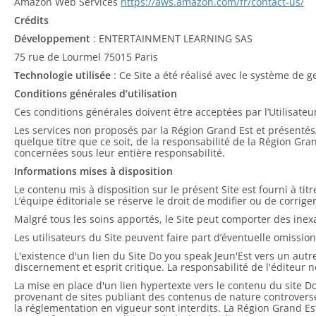
Amazon Web Services
https://aws.amazon.com/fr/contact-us/
Crédits
Développement
: ENTERTAINMENT LEARNING SAS
75 rue de Lourmel 75015 Paris
Technologie utilisée
: Ce Site a été réalisé avec le système de
Conditions générales d’utilisation
Ces conditions générales doivent être acceptées par l’Utilisate
Les services non proposés par la Région Grand Est et présentés/
quelque titre que ce soit, de la responsabilité de la Région Gran
concernées sous leur entière responsabilité.
Informations mises à disposition
Le contenu mis à disposition sur le présent Site est fourni à tit
L’équipe éditoriale se réserve le droit de modifier ou de corriger
Malgré tous les soins apportés, le Site peut comporter des inex
Les utilisateurs du Site peuvent faire part d’éventuelle omission
L'existence d'un lien du Site Do you speak Jeun'Est vers un autre
discernement et esprit critique. La responsabilité de l'éditeur
La mise en place d'un lien hypertexte vers le contenu du site Do
provenant de sites publiant des contenus de nature controver
la réglementation en vigueur sont interdits. La Région Grand Est 