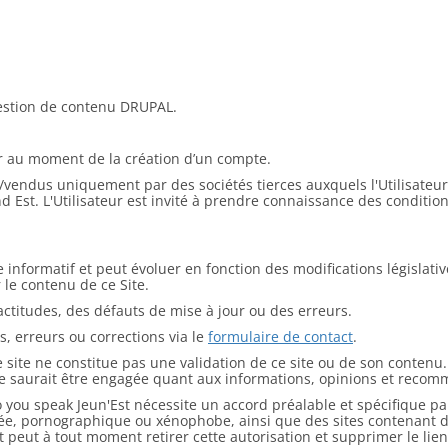
 gestion de contenu DRUPAL.
ur au moment de la création d’un compte.
vendus uniquement par des sociétés tierces auxquels l'Utilisateur 
d Est. L'Utilisateur est invité à prendre connaissance des condition
re informatif et peut évoluer en fonction des modifications législat
 le contenu de ce Site.
actitudes, des défauts de mise à jour ou des erreurs.
s, erreurs ou corrections via le
formulaire de contact
.
 site ne constitue pas une validation de ce site ou de son contenu. 
 ne saurait être engagée quant aux informations, opinions et recom
 you speak Jeun'Est nécessite un accord préalable et spécifique par 
sée, pornographique ou xénophobe, ainsi que des sites contenant 
peut à tout moment retirer cette autorisation et supprimer le lien s'