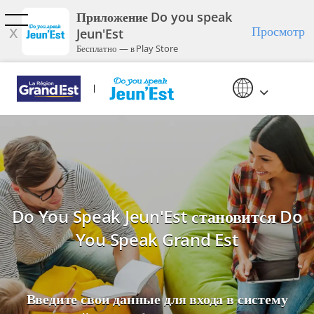
Перейти к основному содержанию
Приложение Do you speak
x
Просмотр
Jeun'Est
Бесплатно — в Play Store
Do You Speak Jeun'Est становится Do
You Speak Grand Est
Введите свои данные для входа в систему