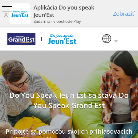
Preskočiť na hlavný obsah
Aplikácia Do you speak
x
Zobraziť
Jeun'Est
Zadarmo - v obchode Play
Do You Speak Jeun'Est sa stáva Do
You Speak Grand Est
Pripojte sa pomocou svojich prihlasovacích