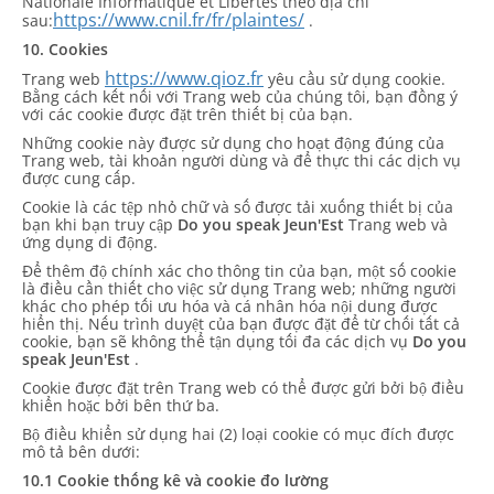
Nationale Informatique et Libertés theo địa chỉ
https://www.cnil.fr/fr/plaintes/
sau:
.
10. Cookies
https://www.qioz.fr
Trang web
yêu cầu sử dụng cookie.
Bằng cách kết nối với Trang web của chúng tôi, bạn đồng ý
với các cookie được đặt trên thiết bị của bạn.
Những cookie này được sử dụng cho hoạt động đúng của
Trang web, tài khoản người dùng và để thực thi các dịch vụ
được cung cấp.
Cookie là các tệp nhỏ chữ và số được tải xuống thiết bị của
bạn khi bạn truy cập
Do you speak Jeun'Est
Trang web và
ứng dụng di động.
Để thêm độ chính xác cho thông tin của bạn, một số cookie
là điều cần thiết cho việc sử dụng Trang web; những người
khác cho phép tối ưu hóa và cá nhân hóa nội dung được
hiển thị. Nếu trình duyệt của bạn được đặt để từ chối tất cả
cookie, bạn sẽ không thể tận dụng tối đa các dịch vụ
Do you
speak Jeun'Est
.
Cookie được đặt trên Trang web có thể được gửi bởi bộ điều
khiển hoặc bởi bên thứ ba.
Bộ điều khiển sử dụng hai (2) loại cookie có mục đích được
mô tả bên dưới:
10.1 Cookie thống kê và cookie đo lường