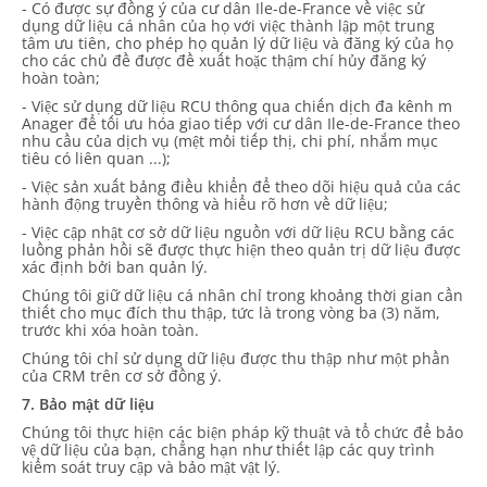
- Có được sự đồng ý của cư dân Ile-de-France về việc sử
dụng dữ liệu cá nhân của họ với việc thành lập một trung
tâm ưu tiên, cho phép họ quản lý dữ liệu và đăng ký của họ
cho các chủ đề được đề xuất hoặc thậm chí hủy đăng ký
hoàn toàn;
- Việc sử dụng dữ liệu RCU thông qua chiến dịch đa kênh m
Anager để tối ưu hóa giao tiếp với cư dân Ile-de-France theo
nhu cầu của dịch vụ (mệt mỏi tiếp thị, chi phí, nhắm mục
tiêu có liên quan ...);
- Việc sản xuất bảng điều khiển để theo dõi hiệu quả của các
hành động truyền thông và hiểu rõ hơn về dữ liệu;
- Việc cập nhật cơ sở dữ liệu nguồn với dữ liệu RCU bằng các
luồng phản hồi sẽ được thực hiện theo quản trị dữ liệu được
xác định bởi ban quản lý.
Chúng tôi giữ dữ liệu cá nhân chỉ trong khoảng thời gian cần
thiết cho mục đích thu thập, tức là trong vòng ba (3) năm,
trước khi xóa hoàn toàn.
Chúng tôi chỉ sử dụng dữ liệu được thu thập như một phần
của CRM trên cơ sở đồng ý.
7. Bảo mật dữ liệu
Chúng tôi thực hiện các biện pháp kỹ thuật và tổ chức để bảo
vệ dữ liệu của bạn, chẳng hạn như thiết lập các quy trình
kiểm soát truy cập và bảo mật vật lý.