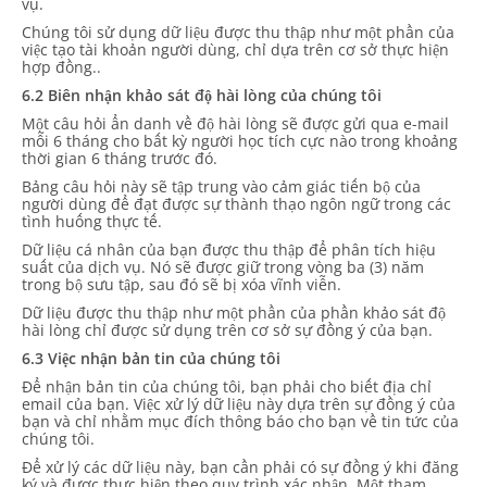
vụ.
Chúng tôi sử dụng dữ liệu được thu thập như một phần của
việc tạo tài khoản người dùng, chỉ dựa trên cơ sở thực hiện
hợp đồng..
6.2 Biên nhận khảo sát độ hài lòng của chúng tôi
Một câu hỏi ẩn danh về độ hài lòng sẽ được gửi qua e-mail
mỗi 6 tháng cho bất kỳ người học tích cực nào trong khoảng
thời gian 6 tháng trước đó.
Bảng câu hỏi này sẽ tập trung vào cảm giác tiến bộ của
người dùng để đạt được sự thành thạo ngôn ngữ trong các
tình huống thực tế.
Dữ liệu cá nhân của bạn được thu thập để phân tích hiệu
suất của dịch vụ. Nó sẽ được giữ trong vòng ba (3) năm
trong bộ sưu tập, sau đó sẽ bị xóa vĩnh viễn.
Dữ liệu được thu thập như một phần của phần khảo sát độ
hài lòng chỉ được sử dụng trên cơ sở sự đồng ý của bạn.
6.3 Việc nhận bản tin của chúng tôi
Để nhận bản tin của chúng tôi, bạn phải cho biết địa chỉ
email của bạn. Việc xử lý dữ liệu này dựa trên sự đồng ý của
bạn và chỉ nhằm mục đích thông báo cho bạn về tin tức của
chúng tôi.
Để xử lý các dữ liệu này, bạn cần phải có sự đồng ý khi đăng
ký và được thực hiện theo quy trình xác nhận. Một tham