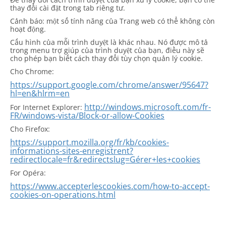
thay đổi cài đặt trong tab riêng tư.
Cảnh báo: một số tính năng của Trang web có thể không còn
hoạt động.
Cấu hình của mỗi trình duyệt là khác nhau. Nó được mô tả
trong menu trợ giúp của trình duyệt của bạn, điều này sẽ
cho phép bạn biết cách thay đổi tùy chọn quản lý cookie.
Cho Chrome:
https://support.google.com/chrome/answer/95647?
hl=en&hlrm=en
http://windows.microsoft.com/fr-
For Internet Explorer:
FR/windows-vista/Block-or-allow-Cookies
Cho Firefox:
https://support.mozilla.org/fr/kb/cookies-
informations-sites-enregistrent?
redirectlocale=fr&redirectslug=Gérer+les+cookies
For Opéra:
https://www.accepterlescookies.com/how-to-accept-
cookies-on-operations.html