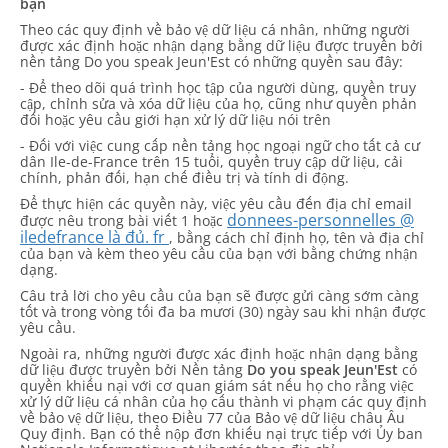
bạn
Theo các quy định về bảo vệ dữ liệu cá nhân, những người
được xác định hoặc nhận dạng bằng dữ liệu được truyền bởi
nền tảng Do you speak Jeun'Est có những quyền sau đây:
- Để theo dõi quá trình học tập của người dùng, quyền truy
cập, chỉnh sửa và xóa dữ liệu của họ, cũng như quyền phản
đối hoặc yêu cầu giới hạn xử lý dữ liệu nói trên
- Đối với việc cung cấp nền tảng học ngoại ngữ cho tất cả cư
dân Ile-de-France trên 15 tuổi, quyền truy cập dữ liệu, cải
chính, phản đối, hạn chế điều trị và tính di động.
Để thực hiện các quyền này, việc yêu cầu đến địa chỉ email
donnees-personnelles @
được nêu trong bài viết 1 hoặc
iledefrance là đủ. fr
, bằng cách chỉ định họ, tên và địa chỉ
của bạn và kèm theo yêu cầu của bạn với bằng chứng nhận
dạng.
Câu trả lời cho yêu cầu của bạn sẽ được gửi càng sớm càng
tốt và trong vòng tối đa ba mươi (30) ngày sau khi nhận được
yêu cầu.
Ngoài ra, những người được xác định hoặc nhận dạng bằng
dữ liệu được truyền bởi Nền tảng
Do you speak Jeun'Est
có
quyền khiếu nại với cơ quan giám sát nếu họ cho rằng việc
xử lý dữ liệu cá nhân của họ cấu thành vi phạm các quy định
về bảo vệ dữ liệu, theo Điều 77 của Bảo vệ dữ liệu châu Âu
Quy định. Bạn có thể nộp đơn khiếu nại trực tiếp với Ủy ban