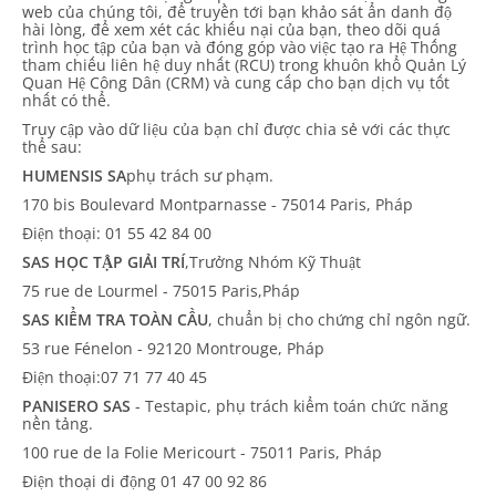
web của chúng tôi, để truyền tới bạn khảo sát ẩn danh độ
hài lòng, để xem xét các khiếu nại của bạn, theo dõi quá
trình học tập của bạn và đóng góp vào việc tạo ra Hệ Thống
tham chiếu liên hệ duy nhất (RCU) trong khuôn khổ Quản Lý
Quan Hệ Công Dân (CRM) và cung cấp cho bạn dịch vụ tốt
nhất có thể.
Truy cập vào dữ liệu của bạn chỉ được chia sẻ với các thực
thể sau:
HUMENSIS SA
phụ trách sư phạm.
170 bis Boulevard Montparnasse - 75014 Paris, Pháp
Điện thoại: 01 55 42 84 00
SAS HỌC TẬP GIẢI TRÍ
,Trưởng Nhóm Kỹ Thuật
75 rue de Lourmel - 75015 Paris,Pháp
SAS KIỂM TRA TOÀN CẦU
, chuẩn bị cho chứng chỉ ngôn ngữ.
53 rue Fénelon - 92120 Montrouge, Pháp
Điện thoại:07 71 77 40 45
PANISERO SAS
- Testapic, phụ trách kiểm toán chức năng
nền tảng.
100 rue de la Folie Mericourt - 75011 Paris, Pháp
Điện thoại di động 01 47 00 92 86