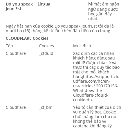
Do you speak
Phát âm ngôn
Lingua
M
Jeun'Est
ngữ đang được
học gần đây
nhất
Ngày hết hạn của cookie Do you speak Jeun'Est tối đa là
mười ba (13) tháng kể từ lần chèn đầu tiên của chúng.
CLOUDFLARE Cookies:
Tên
Cookies
Mục đích
Cloudflare
_cfduid
Xác định các cá nhân
khách hàng đằng sau
một IP được chia sẻ và
thực thi các quy tắc bảo
mật cho mỗi khách
hànghttps://support.clo
udflare.com/hc/en-
us/articles/ 200170156-
What-does-the-
Cloudflare-cfduid-
cookie-do-
Cloudflare
_cf_bm
Yếu tố cần thiết của dịch
vụ quản lý bot. Cookie
chức năng làm cho nó
không thể bảo vệ
captcha khi đăng ký.