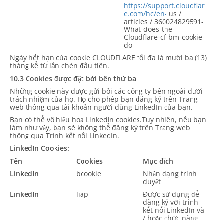
https://support.cloudflar
e.com/hc/en-
us /
articles / 360024829591-
What-does-the-
Cloudflare-cf-bm-cookie-
do-
Ngày hết hạn của cookie CLOUDFLARE tối đa là mười ba (13)
tháng kể từ lần chèn đầu tiên.
10.3 Cookies được đặt bởi bên thứ ba
Những cookie này được gửi bởi các công ty bên ngoài dưới
trách nhiệm của họ. Họ cho phép bạn đăng ký trên Trang
web thông qua tài khoản người dùng LinkedIn của bạn.
Bạn có thể vô hiệu hoá Linkedln cookies.Tuy nhiên, nếu bạn
làm như vậy, bạn sẽ không thể đăng ký trên Trang web
thông qua Trình kết nối LinkedIn.
LinkedIn Cookies:
Tên
Cookies
Mục đích
LinkedIn
bcookie
Nhận dạng trình
duyệt
LinkedIn
liap
Được sử dụng để
đăng ký với trình
kết nối LinkedIn và
/ hoặc chức năng