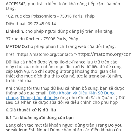
ACCESS42
, phụ trách kiểm toán khả năng tiếp cận của nền
tảng.
102, rue des Poissonniers - 75018 Paris, Pháp
Điện thoại: 09 72 45 06 14
LinkedIn
, cho phép người dùng đăng ký trên nền tảng.
37 rue du Rocher - 75008 Paris, Pháp
MATOMO
,cho phép phân tích Trang web của đối tượng.
https://matomo.org/con
href="https://matomo.org/contact/">
Dữ liệu cá nhân được Vùng Ile-de-France lưu trữ trên các
máy chủ của mình nhằm mục đích xử lý dữ liệu đó để cung
cấp Dịch Vụ. Nó chỉ được giữ trong khoảng thời gian cần
thiết cho mục đích thu thập của nó, tức là trong ba (3) năm,
trước khi xóa.
Khi chúng tôi thu thập dữ liệu cá nhân bổ sung, bạn sẽ được
thông báo qua email.
Điều Khoản và Điều Kiện Sử Dụng
chung
,
Thông báo pháp lý
,cũng như Chính Sách Quản Lý Dữ
Liệu Cá Nhân sẽ được sửa đổi và điều chỉnh cho phù hợp
6.Giả thuyết xử lý dữ liệu
6.1 Tài khoản người dùng của bạn
Bằng cách tạo một tài khoản người dùng trên Trang
Do you
speak Jeun'Est
, Người Dùng chấp nhận các điều khoản của