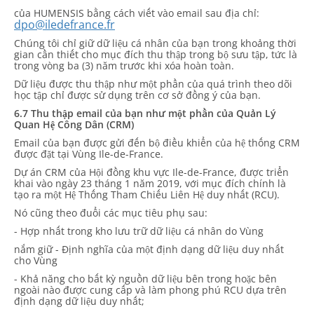
của HUMENSIS bằng cách viết vào email sau địa chỉ:
dpo@iledefrance.fr
Chúng tôi chỉ giữ dữ liệu cá nhân của bạn trong khoảng thời
gian cần thiết cho mục đích thu thập trong bộ sưu tập, tức là
trong vòng ba (3) năm trước khi xóa hoàn toàn.
Dữ liệu được thu thập như một phần của quá trình theo dõi
học tập chỉ được sử dụng trên cơ sở đồng ý của bạn.
6.7 Thu thập email của bạn như một phần của Quản Lý
Quan Hệ Công Dân (CRM)
Email của bạn được gửi đến bộ điều khiển của hệ thống CRM
được đặt tại Vùng Ile-de-France.
Dự án CRM của Hội đồng khu vực Ile-de-France, được triển
khai vào ngày 23 tháng 1 năm 2019, với mục đích chính là
tạo ra một Hệ Thống Tham Chiếu Liên Hệ duy nhất (RCU).
Nó cũng theo đuổi các mục tiêu phụ sau:
- Hợp nhất trong kho lưu trữ dữ liệu cá nhân do Vùng
nắm giữ - Định nghĩa của một định dạng dữ liệu duy nhất
cho Vùng
- Khả năng cho bất kỳ nguồn dữ liệu bên trong hoặc bên
ngoài nào được cung cấp và làm phong phú RCU dựa trên
định dạng dữ liệu duy nhất;