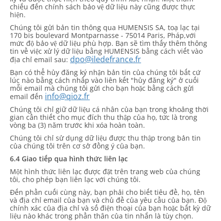
chiếu đến chính sách bảo vệ dữ liệu này cũng được thực
hiện.
Chúng tôi gửi bản tin thông qua HUMENSIS SA, toạ lạc tại
170 bis boulevard Montparnasse - 75014 Paris, Pháp,với
mức độ bảo vệ dữ liệu phù hợp. Bạn sẽ tìm thấy thêm thông
tin về việc xử lý dữ liệu bằng HUMENSIS bằng cách viết vào
dpo@iledefrance.fr
địa chỉ email sau:
Bạn có thể hủy đăng ký nhận bản tin của chúng tôi bất cứ
lúc nào bằng cách nhấp vào liên kết "hủy đăng ký" ở cuối
mỗi email mà chúng tôi gửi cho bạn hoặc bằng cách gửi
info@qioz.fr
email đến
Chúng tôi chỉ giữ dữ liệu cá nhân của bạn trong khoảng thời
gian cần thiết cho mục đích thu thập của họ, tức là trong
vòng ba (3) năm trước khi xóa hoàn toàn.
Chúng tôi chỉ sử dụng dữ liệu được thu thập trong bản tin
của chúng tôi trên cơ sở đồng ý của bạn.
6.4 Giao tiếp qua hình thức liên lạc
Một hình thức liên lạc được đặt trên trang web của chúng
tôi, cho phép bạn liên lạc với chúng tôi.
Đến phần cuối cùng này, bạn phải cho biết tiêu đề, họ, tên
và địa chỉ email của bạn và chủ đề của yêu cầu của bạn. Độ
chính xác của địa chỉ và số điện thoại của bạn hoặc bất kỳ dữ
liệu nào khác trong phần thân của tin nhắn là tùy chọn.