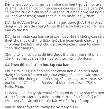
Đến phần cuối cùng này, bạn phải cho biết tiêu đề, họ, tên
và email của bạn, cũng như chủ đề của yêu cầu của bạn. Độ
chính xác của địa chỉ và số điện thoại của bạn hoặc bất kỳ dữ
liệu nào khác trong phần thân của tin nhắn là tùy chọn.
Dữ liệu được xử lý trong ngữ cảnh này được thực hiện với sự
đồng ý của bạn để chúng tôi có thể trả lời bất kỳ câu hỏi nào
bạn có thể hỏi.
Dữ liệu cá nhân của bạn sẽ bị xóa ngay khi nó không còn cần
thiết cho mục đích thu thập, hoặc khi hoàn cảnh chắc chắn
cho phép kết luận rằng chủ đề trao đổi của chúng tôi chắc
chắn được làm rõ.
Chúng tôi chỉ sử dụng dữ liệu được thu thập như một phần
của khiếu nại của bạn trên cơ sở thực hiện hợp đồng.
6.6 Theo dõi quá trình học tập của bạn
Chúng tôi cũng gửi cho bạn các email liên quan đến hoạt
động của bạn trên nền tảng của chúng tôi (email xác nhận
và theo dõi), thông qua nhà cung cấp dịch vụ HUMENSIS SA,
tọa lạc tại 170 bis bou Boulevard Montparnasse - 75014
Paris, Pháp.
HUMENSIS quản lý các email của người dùng và sắp xếp tiến
trình của họ. Điều này diễn ra như một phần của xử lý dữ
liệu theo yêu cầu với mức độ bảo vệ dữ liệu phù hợp.
Bạn sẽ tìm thấy thêm thông tin về xử lý dữ liệu