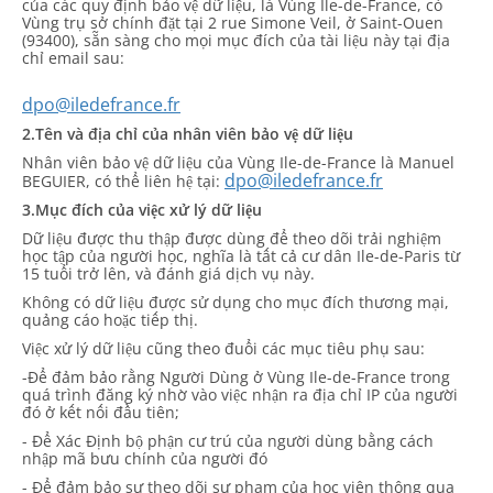
của các quy định bảo vệ dữ liệu, là Vùng Ile-de-France, có
Vùng trụ sở chính đặt tại 2 rue Simone Veil, ở Saint-Ouen
(93400), sẵn sàng cho mọi mục đích của tài liệu này tại địa
chỉ email sau:
dpo@iledefrance.fr
2.Tên và địa chỉ của nhân viên bảo vệ dữ liệu
Nhân viên bảo vệ dữ liệu của Vùng Ile-de-France là Manuel
dpo@iledefrance.fr
BEGUIER, có thể liên hệ tại:
3.Mục đích của việc xử lý dữ liệu
Dữ liệu được thu thập được dùng để theo dõi trải nghiệm
học tập của người học, nghĩa là tất cả cư dân Ile-de-Paris từ
15 tuổi trở lên, và đánh giá dịch vụ này.
Không có dữ liệu được sử dụng cho mục đích thương mại,
quảng cáo hoặc tiếp thị.
Việc xử lý dữ liệu cũng theo đuổi các mục tiêu phụ sau:
-Để đảm bảo rằng Người Dùng ở Vùng Ile-de-France trong
quá trình đăng ký nhờ vào việc nhận ra địa chỉ IP của người
đó ở kết nối đầu tiên;
- Để Xác Định bộ phận cư trú của người dùng bằng cách
nhập mã bưu chính của người đó
- Để đảm bảo sự theo dõi sư phạm của học viên thông qua