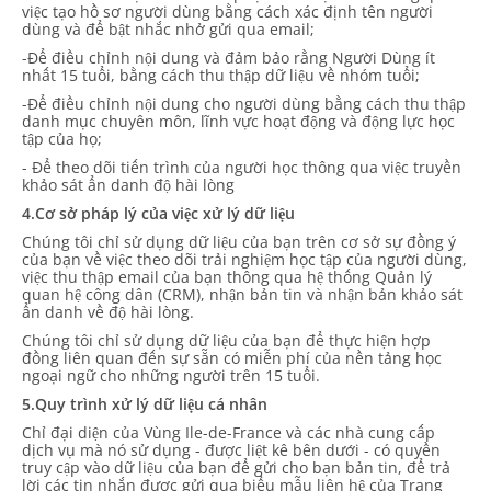
việc tạo hồ sơ người dùng bằng cách xác định tên người
dùng và để bật nhắc nhở gửi qua email;
-Để điều chỉnh nội dung và đảm bảo rằng Người Dùng ít
nhất 15 tuổi, bằng cách thu thập dữ liệu về nhóm tuổi;
-Để điều chỉnh nội dung cho người dùng bằng cách thu thập
danh mục chuyên môn, lĩnh vực hoạt động và động lực học
tập của họ;
- Để theo dõi tiến trình của người học thông qua việc truyền
khảo sát ẩn danh độ hài lòng
4.Cơ sở pháp lý của việc xử lý dữ liệu
Chúng tôi chỉ sử dụng dữ liệu của bạn trên cơ sở sự đồng ý
của bạn về việc theo dõi trải nghiệm học tập của người dùng,
việc thu thập email của bạn thông qua hệ thống Quản lý
quan hệ công dân (CRM), nhận bản tin và nhận bản khảo sát
ẩn danh về độ hài lòng.
Chúng tôi chỉ sử dụng dữ liệu của bạn để thực hiện hợp
đồng liên quan đến sự sẵn có miễn phí của nền tảng học
ngoại ngữ cho những người trên 15 tuổi.
5.Quy trình xử lý dữ liệu cá nhân
Chỉ đại diện của Vùng Ile-de-France và các nhà cung cấp
dịch vụ mà nó sử dụng - được liệt kê bên dưới - có quyền
truy cập vào dữ liệu của bạn để gửi cho bạn bản tin, để trả
lời các tin nhắn được gửi qua biểu mẫu liên hệ của Trang