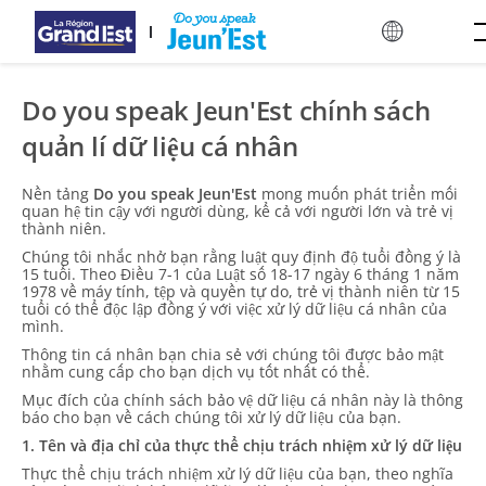
Skip to main content
Do you speak Jeun'Est chính sách
quản lí dữ liệu cá nhân
Nền tảng
Do you speak Jeun'Est
mong muốn phát triển mối
quan hệ tin cậy với người dùng, kể cả với người lớn và trẻ vị
thành niên.
Chúng tôi nhắc nhở bạn rằng luật quy định độ tuổi đồng ý là
15 tuổi. Theo Điều 7-1 của Luật số 18-17 ngày 6 tháng 1 năm
1978 về máy tính, tệp và quyền tự do, trẻ vị thành niên từ 15
tuổi có thể độc lập đồng ý với việc xử lý dữ liệu cá nhân của
mình.
Thông tin cá nhân bạn chia sẻ với chúng tôi được bảo mật
nhằm cung cấp cho bạn dịch vụ tốt nhất có thể.
Mục đích của chính sách bảo vệ dữ liệu cá nhân này là thông
báo cho bạn về cách chúng tôi xử lý dữ liệu của bạn.
1. Tên và địa chỉ của thực thể chịu trách nhiệm xử lý dữ liệu
Thực thể chịu trách nhiệm xử lý dữ liệu của bạn, theo nghĩa