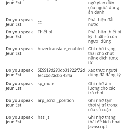
Jeun'Est
ngữ giao diện
của người dùng
ẩn danh
Do you speak
Phát hiện đất
cc
Jeun'Est
nước
Do you speak
Phát hiện thiết bị
Thiết bị
Jeun'Est
kỹ thuật số của
người dùng
Do you speak
hovertranslate_enabled
Ghi nhớ trạng
Jeun'Est
thái cho chức
năng dịch từng
từ
Do you speak
Xác thực người
SESS19d290db31922f72d
Jeun'Est
dùng đã đăng ký
fe1c0623cbb 434a
Do you speak
sp_mute
Ghi nhớ âm
Jeun'Est
lượng cho các
trò chơi
Do you speak
Ghi nhớ tạm
arp_scroll_position
Jeun'Est
thời vị trí trong
cửa sổ cuộn
Do you speak
has_js
Ghi nhớ trạng
Jeun'Est
thái để kích hoạt
Javascript