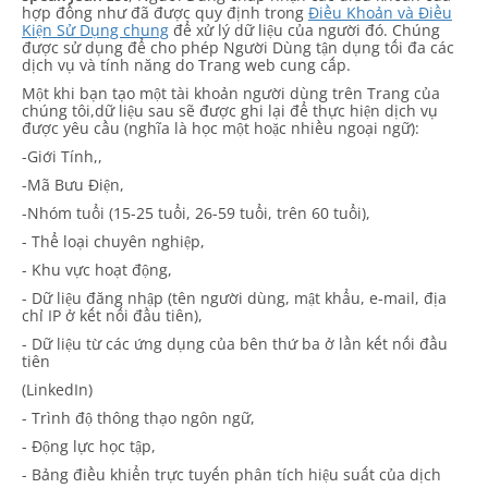
hợp đồng như đã được quy định trong
Điều Khoản và Điều
Kiện Sử Dụng chung
để xử lý dữ liệu của người đó. Chúng
được sử dụng để cho phép Người Dùng tận dụng tối đa các
dịch vụ và tính năng do Trang web cung cấp.
Một khi bạn tạo một tài khoản người dùng trên Trang của
chúng tôi,dữ liệu sau sẽ được ghi lại để thực hiện dịch vụ
được yêu cầu (nghĩa là học một hoặc nhiều ngoại ngữ):
-Giới Tính,,
-Mã Bưu Điện,
-Nhóm tuổi (15-25 tuổi, 26-59 tuổi, trên 60 tuổi),
- Thể loại chuyên nghiệp,
- Khu vực hoạt động,
- Dữ liệu đăng nhập (tên người dùng, mật khẩu, e-mail, địa
chỉ IP ở kết nối đầu tiên),
- Dữ liệu từ các ứng dụng của bên thứ ba ở lần kết nối đầu
tiên
(LinkedIn)
- Trình độ thông thạo ngôn ngữ,
- Động lực học tập,
- Bảng điều khiển trực tuyến phân tích hiệu suất của dịch