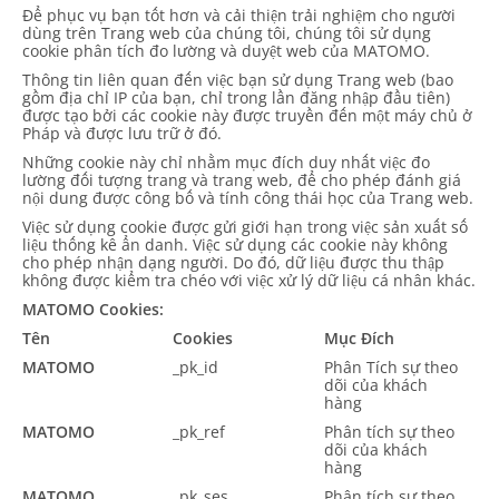
Để phục vụ bạn tốt hơn và cải thiện trải nghiệm cho người
dùng trên Trang web của chúng tôi, chúng tôi sử dụng
cookie phân tích đo lường và duyệt web của MATOMO.
Thông tin liên quan đến việc bạn sử dụng Trang web (bao
gồm địa chỉ IP của bạn, chỉ trong lần đăng nhập đầu tiên)
được tạo bởi các cookie này được truyền đến một máy chủ ở
Pháp và được lưu trữ ở đó.
Những cookie này chỉ nhằm mục đích duy nhất việc đo
lường đối tượng trang và trang web, để cho phép đánh giá
nội dung được công bố và tính công thái học của Trang web.
Việc sử dụng cookie được gửi giới hạn trong việc sản xuất số
liệu thống kê ẩn danh. Việc sử dụng các cookie này không
cho phép nhận dạng người. Do đó, dữ liệu được thu thập
không được kiểm tra chéo với việc xử lý dữ liệu cá nhân khác.
MATOMO Cookies:
Tên
Cookies
Mục Đích
MATOMO
_pk_id
Phân Tích sự theo
dõi của khách
hàng
MATOMO
_pk_ref
Phân tích sự theo
dõi của khách
hàng
MATOMO
_pk_ses
Phân tích sự theo