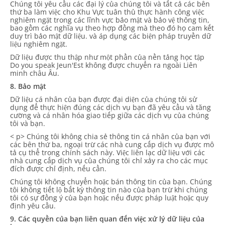
Chúng tôi yêu cầu các đại lý của chúng tôi và tất cả các bên
thứ ba làm việc cho Khu Vực tuân thủ thực hành công việc
nghiêm ngặt trong các lĩnh vực bảo mật và bảo vệ thông tin,
bao gồm các nghĩa vụ theo hợp đồng mà theo đó họ cam kết
duy trì bảo mật dữ liệu. và áp dụng các biện pháp truyền dữ
liệu nghiêm ngặt.
Dữ liệu được thu thập như một phần của nền tảng học tập
Do you speak Jeun'Est không được chuyển ra ngoài Liên
minh châu Âu.
8. Bảo mật
Dữ liệu cá nhân của bạn được đại diện của chúng tôi sử
dụng để thực hiện đúng các dịch vụ bạn đã yêu cầu và tăng
cường và cá nhân hóa giao tiếp giữa các dịch vụ của chúng
tôi và bạn.
< p> Chúng tôi không chia sẻ thông tin cá nhân của bạn với
các bên thứ ba, ngoại trừ các nhà cung cấp dịch vụ được mô
tả cụ thể trong chính sách này. Việc liên lạc dữ liệu với các
nhà cung cấp dịch vụ của chúng tôi chỉ xảy ra cho các mục
đích được chỉ định, nếu cần.
Chúng tôi không chuyển hoặc bán thông tin của bạn. Chúng
tôi không tiết lộ bất kỳ thông tin nào của bạn trừ khi chúng
tôi có sự đồng ý của bạn hoặc nếu được pháp luật hoặc quy
định yêu cầu.
9. Các quyền của bạn liên quan đến việc xử lý dữ liệu của