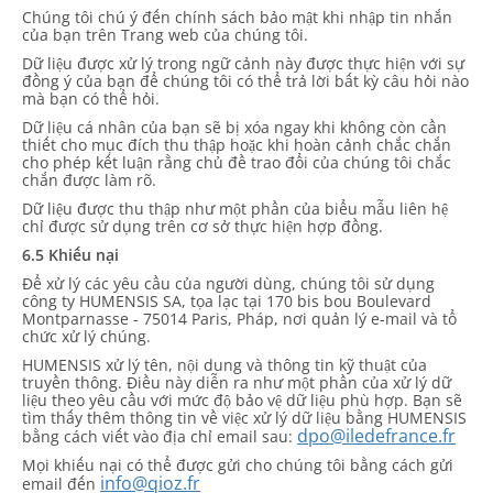
Chúng tôi chú ý đến chính sách bảo mật khi nhập tin nhắn
của bạn trên Trang web của chúng tôi.
Dữ liệu được xử lý trong ngữ cảnh này được thực hiện với sự
đồng ý của bạn để chúng tôi có thể trả lời bất kỳ câu hỏi nào
mà bạn có thể hỏi.
Dữ liệu cá nhân của bạn sẽ bị xóa ngay khi không còn cần
thiết cho mục đích thu thập hoặc khi hoàn cảnh chắc chắn
cho phép kết luận rằng chủ đề trao đổi của chúng tôi chắc
chắn được làm rõ.
Dữ liệu được thu thập như một phần của biểu mẫu liên hệ
chỉ được sử dụng trên cơ sở thực hiện hợp đồng.
6.5 Khiếu nại
Để xử lý các yêu cầu của người dùng, chúng tôi sử dụng
công ty HUMENSIS SA, tọa lạc tại 170 bis bou Boulevard
Montparnasse - 75014 Paris, Pháp, nơi quản lý e-mail và tổ
chức xử lý chúng.
HUMENSIS xử lý tên, nội dung và thông tin kỹ thuật của
truyền thông. Điều này diễn ra như một phần của xử lý dữ
liệu theo yêu cầu với mức độ bảo vệ dữ liệu phù hợp. Bạn sẽ
tìm thấy thêm thông tin về việc xử lý dữ liệu bằng HUMENSIS
dpo@iledefrance.fr
bằng cách viết vào địa chỉ email sau:
Mọi khiếu nại có thể được gửi cho chúng tôi bằng cách gửi
info@qioz.fr
email đến