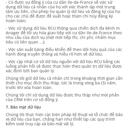
- Có được sự đồng ý của cư dân Ile-de-France về việc sử
dụng dữ liệu cá nhân của họ với việc thành lập một trung
tâm ưu tiên, cho phép họ quản lý dữ liệu và đăng ký của họ
cho các chủ đề được đề xuất hoặc thậm chí hủy đăng ký
hoàn toàn;
- Việc sử dụng dữ liệu RCU thông qua chiến dịch đa kênh m
Anager để tối ưu hóa giao tiếp với cư dân Ile-de-France theo
nhu cầu của dịch vụ (mệt mỏi tiếp thị, chi phí, nhắm mục
tiêu có liên quan ...);
- Việc sản xuất bảng điều khiển để theo dõi hiệu quả của các
hành động truyền thông và hiểu rõ hơn về dữ liệu;
- Việc cập nhật cơ sở dữ liệu nguồn với dữ liệu RCU bằng các
luồng phản hồi sẽ được thực hiện theo quản trị dữ liệu được
xác định bởi ban quản lý.
Chúng tôi giữ dữ liệu cá nhân chỉ trong khoảng thời gian cần
thiết cho mục đích thu thập, tức là trong vòng ba (3) năm,
trước khi xóa hoàn toàn.
Chúng tôi chỉ sử dụng dữ liệu được thu thập như một phần
của CRM trên cơ sở đồng ý.
7. Bảo mật dữ liệu
Chúng tôi thực hiện các biện pháp kỹ thuật và tổ chức để bảo
vệ dữ liệu của bạn, chẳng hạn như thiết lập các quy trình
kiểm soát truy cập và bảo mật vật lý.