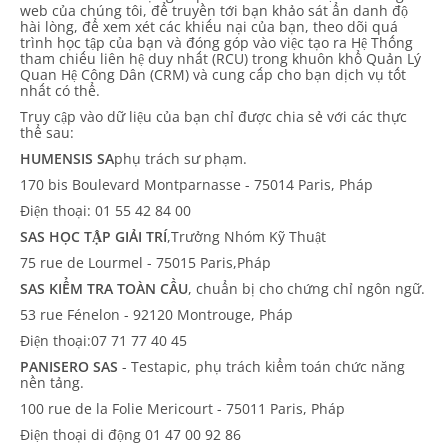
web của chúng tôi, để truyền tới bạn khảo sát ẩn danh độ
hài lòng, để xem xét các khiếu nại của bạn, theo dõi quá
trình học tập của bạn và đóng góp vào việc tạo ra Hệ Thống
tham chiếu liên hệ duy nhất (RCU) trong khuôn khổ Quản Lý
Quan Hệ Công Dân (CRM) và cung cấp cho bạn dịch vụ tốt
nhất có thể.
Truy cập vào dữ liệu của bạn chỉ được chia sẻ với các thực
thể sau:
HUMENSIS SA
phụ trách sư phạm.
170 bis Boulevard Montparnasse - 75014 Paris, Pháp
Điện thoại: 01 55 42 84 00
SAS HỌC TẬP GIẢI TRÍ
,Trưởng Nhóm Kỹ Thuật
75 rue de Lourmel - 75015 Paris,Pháp
SAS KIỂM TRA TOÀN CẦU
, chuẩn bị cho chứng chỉ ngôn ngữ.
53 rue Fénelon - 92120 Montrouge, Pháp
Điện thoại:07 71 77 40 45
PANISERO SAS
- Testapic, phụ trách kiểm toán chức năng
nền tảng.
100 rue de la Folie Mericourt - 75011 Paris, Pháp
Điện thoại di động 01 47 00 92 86