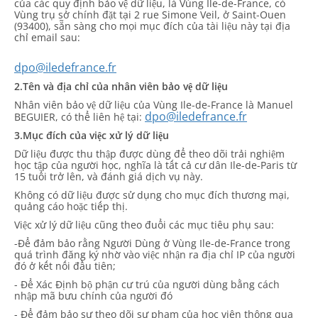
của các quy định bảo vệ dữ liệu, là Vùng Ile-de-France, có
Vùng trụ sở chính đặt tại 2 rue Simone Veil, ở Saint-Ouen
(93400), sẵn sàng cho mọi mục đích của tài liệu này tại địa
chỉ email sau:
dpo@iledefrance.fr
2.Tên và địa chỉ của nhân viên bảo vệ dữ liệu
Nhân viên bảo vệ dữ liệu của Vùng Ile-de-France là Manuel
dpo@iledefrance.fr
BEGUIER, có thể liên hệ tại:
3.Mục đích của việc xử lý dữ liệu
Dữ liệu được thu thập được dùng để theo dõi trải nghiệm
học tập của người học, nghĩa là tất cả cư dân Ile-de-Paris từ
15 tuổi trở lên, và đánh giá dịch vụ này.
Không có dữ liệu được sử dụng cho mục đích thương mại,
quảng cáo hoặc tiếp thị.
Việc xử lý dữ liệu cũng theo đuổi các mục tiêu phụ sau:
-Để đảm bảo rằng Người Dùng ở Vùng Ile-de-France trong
quá trình đăng ký nhờ vào việc nhận ra địa chỉ IP của người
đó ở kết nối đầu tiên;
- Để Xác Định bộ phận cư trú của người dùng bằng cách
nhập mã bưu chính của người đó
- Để đảm bảo sự theo dõi sư phạm của học viên thông qua