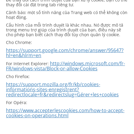
thay đổi cài đặt trong tab riêng tư.
Cảnh báo: một số tính năng của Trang web có thể không còn
hoạt động.
Cấu hình của mỗi trình duyệt là khác nhau. Nó được mô tả
trong menu trợ giúp của trình duyệt của bạn, điều này sẽ
cho phép bạn biết cách thay đổi tùy chọn quản lý cookie.
Cho Chrome:
https://support.google.com/chrome/answer/95647?
hl=en&hlrm=en
http://windows.microsoft.com/fr-
For Internet Explorer:
FR/windows-vista/Block-or-allow-Cookies
Cho Firefox:
https://support.mozilla.org/fr/kb/cookies-
informations-sites-enregistrent?
redirectlocale=fr&redirectslug=Gérer+les+cookies
For Opéra:
https://www.accepterlescookies.com/how-to-accept-
cookies-on-operations.html