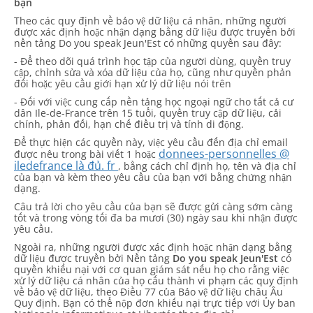
bạn
Theo các quy định về bảo vệ dữ liệu cá nhân, những người
được xác định hoặc nhận dạng bằng dữ liệu được truyền bởi
nền tảng Do you speak Jeun'Est có những quyền sau đây:
- Để theo dõi quá trình học tập của người dùng, quyền truy
cập, chỉnh sửa và xóa dữ liệu của họ, cũng như quyền phản
đối hoặc yêu cầu giới hạn xử lý dữ liệu nói trên
- Đối với việc cung cấp nền tảng học ngoại ngữ cho tất cả cư
dân Ile-de-France trên 15 tuổi, quyền truy cập dữ liệu, cải
chính, phản đối, hạn chế điều trị và tính di động.
Để thực hiện các quyền này, việc yêu cầu đến địa chỉ email
donnees-personnelles @
được nêu trong bài viết 1 hoặc
iledefrance là đủ. fr
, bằng cách chỉ định họ, tên và địa chỉ
của bạn và kèm theo yêu cầu của bạn với bằng chứng nhận
dạng.
Câu trả lời cho yêu cầu của bạn sẽ được gửi càng sớm càng
tốt và trong vòng tối đa ba mươi (30) ngày sau khi nhận được
yêu cầu.
Ngoài ra, những người được xác định hoặc nhận dạng bằng
dữ liệu được truyền bởi Nền tảng
Do you speak Jeun'Est
có
quyền khiếu nại với cơ quan giám sát nếu họ cho rằng việc
xử lý dữ liệu cá nhân của họ cấu thành vi phạm các quy định
về bảo vệ dữ liệu, theo Điều 77 của Bảo vệ dữ liệu châu Âu
Quy định. Bạn có thể nộp đơn khiếu nại trực tiếp với Ủy ban