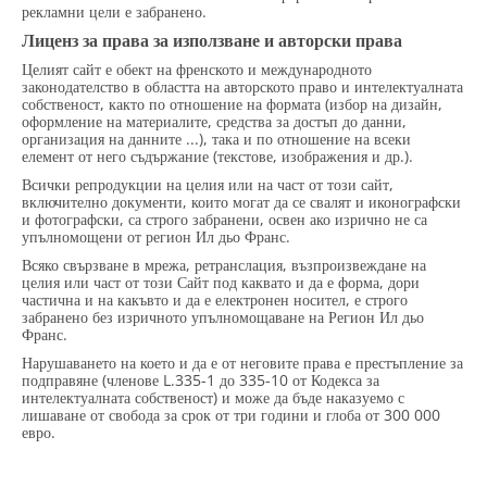
рекламни цели е забранено.
Лиценз за права за използване и авторски права
Целият сайт е обект на френското и международното
законодателство в областта на авторското право и интелектуалната
собственост, както по отношение на формата (избор на дизайн,
оформление на материалите, средства за достъп до данни,
организация на данните ...), така и по отношение на всеки
елемент от него съдържание (текстове, изображения и др.).
Всички репродукции на целия или на част от този сайт,
включително документи, които могат да се свалят и иконографски
и фотографски, са строго забранени, освен ако изрично не са
упълномощени от регион Ил дьо Франс.
Всяко свързване в мрежа, ретранслация, възпроизвеждане на
целия или част от този Сайт под каквато и да е форма, дори
частична и на какъвто и да е електронен носител, е строго
забранено без изричното упълномощаване на Регион Ил дьо
Франс.
Нарушаването на което и да е от неговите права е престъпление за
подправяне (членове L.335-1 до 335-10 от Кодекса за
интелектуалната собственост) и може да бъде наказуемо с
лишаване от свобода за срок от три години и глоба от 300 000
евро.