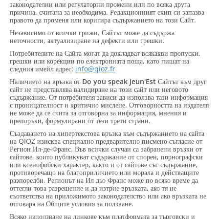
законодателни или регулаторни промени или по всяка друга
причина, считана за необходима. Редакционният екип си запазва
правото да променя или коригира съдържанието на този Сайт.
Независимо от всички грижи, Сайтът може да съдържа
неточности, актуализиране на дефекти или грешки.
Потребителите на Сайта могат да докладват всякакви пропуски,
грешки или корекции по електронната поща, като пишат на
следния имейл адрес:
info@qioz.fr
Наличието на връзка от
Do you speak Jeun'Est
Сайтът към друг
сайт не представлява валидиране на този сайт или неговото
съдържание. От потребителя зависи да използва тази информация
с проницателност и критично мислене. Отговорността на издателя
не може да се счита за отговорна за информация, мнения и
препоръки, формулирани от тези трети страни.
Създаването на хипертекстова връзка към съдържанието на сайта
на QIOZ изисква специално предварително писмено съгласие от
Регион Ил-де-Франс. Във всички случаи са забранени връзки от
сайтове, които публикуват съдържание от спорен, порнографски
или ксенофобски характер, както и от сайтове със съдържание,
противоречащо на благоприличието или морала и действащите
разпоредби. Регионът на Ил дьо Франс може по всяко време да
оттегли това разрешение и да изтрие връзката, ако тя не
съответства на приложимото законодателство или ако връзката не
отговаря на Общите условия за ползване.
Всяко използване на линкове към платформата за търговски и