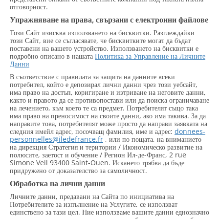
отговорност.
Упражняване на права, свързани с електронни файлове
Този Сайт изисква използването на бисквитки. Разглеждайки
този Сайт, вие се съгласявате, че бисквитките могат да бъдат
поставени на вашето устройство. Използването на бисквитки е
подробно описано в нашата
Политика за Управление на Личните
Данни
В съответствие с правилата за защита на данните всеки
потребител, който е депозирал лични данни чрез този уебсайт,
има право на достъп, коригиране и изтриване на неговите данни,
както и правото да се противопостави или да поиска ограничаване
на лечението, към което те са предмет. Потребителят също така
има право на преносимост на своите данни, ако има такива. За да
направите това, потребителят може просто да направи заявката на
следния имейл адрес, посочващ фамилия, име и адрес:
donnees-
personnelles@iledefrance.fr
, или по пощата, на вниманието
на дирекция Стратегия и територии / Икономическо развитие на
полюсите, заетост и обучение / Регион Ил-де-Франс, 2 rue
Simone Veil 93400 Saint-Ouen. Искането трябва да бъде
придружено от доказателство за самоличност.
Обработка на лични данни
Личните данни, предавани на Сайта по инициатива на
Потребителите за изпълнение на Услугите, се използват
единствено за тази цел. Ние използваме вашите данни еднозначно