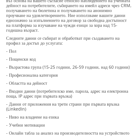
въз основа на вашето съгласие относно наблюдението на учебната
дейност на потребителите, събирането на имейл адреси чрез CRM,
получаването на бюлетина и получаването на анонимно
проучване на удовлетворението. Ние използваме вашите данни
еднозначно за изпълнението на договор за свободна достъпност
на платформа за изучаване на чужди езици за хора над 15-
годишна възраст.
Следните данни се събират и обработват при създаването на
профил за достъп до услугата:
- Пол
- Пощенски код
- Възрастова група (15-25 години, 26-59 години, над 60 години)
- Професионална категория
- Областта на дейност
- Входни данни (потребителско име, парола, адрес на електронна
поща, IP адрес при първата връзка)
- Данни от приложения на трети страни при първата връзка
(LinkedIn)
- Ниво на владеене на езика
- Учебни мотивации
- Онлайн табла за анализ на производителността на устройството