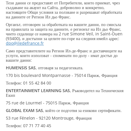
Тези данни се предоставят от Потребители, които приемат, чрез
създаване на акаунт на Сайта, доброволно и конкретно,
настоящите Общи условия за ползване и разрешават обработката
на данните от Регион Ил дьо Франс.
Органът, отговорен за обработката на вашите данни, по смисъла
на правилата за защита на данните, е регионът на Ил дьо Франс,
чието седалище се намира на 2 rue Simone Veil, in Saint-Ouen
(93400), и достъпни за целите по-горе на следния имейл адрес:
dpo@iledefrance.fr
Само представителите на Регион Ил-де-Франс и доставчиците на
услуги, които използват - споменати по-долу - имат достъп до
вашите данни:
HUMENSIS SAS
, отговаря за педагогиката.
170 bis boulevard Montparnasse - 75014 Париж, Франция
Телефон: 01 55 42 84 00
ENTERTAINMENT LEARNING SAS
, Ръководител на Техническия
Екип
75 rue de Lourmel - 75015 Париж, Франция
GLOBAL EXAM SAS
, който се подготвя за езикови сертификати.
53 rue Fénelon - 92120 Montrouge, Франция
Телефон: 07 71 77 40 45