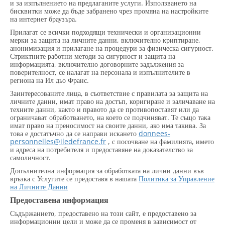
и за изпълнението на предлаганите услуги. Използването на
бисквитки може да бъде забранено чрез промяна на настройките
на интернет браузъра.
Прилагат се всички подходящи технически и организационни
мерки за защита на личните данни, включително криптиране,
анонимизация и прилагане на процедури за физическа сигурност.
Стриктните работни методи за сигурност и защита на
информацията, включително договорните задължения за
поверителност, се налагат на персонала и изпълнителите в
региона на Ил дьо Франс.
Заинтересованите лица, в съответствие с правилата за защита на
личните данни, имат право на достъп, коригиране и заличаване на
техните данни, както и правото да се противопоставят или да
ограничават обработването, на което се подчиняват. Те също така
имат право на преносимост на своите данни, ако има такива. За
това е достатъчно да се направи искането
donnees-
personnelles@iledefrance.fr
, с посочване на фамилията, името
и адреса на потребителя и предоставяне на доказателство за
самоличност.
Допълнителна информация за обработката на лични данни във
връзка с Услугите се предоставя в нашата
Политика за Управление
на Личните Данни
Предоставена информация
Съдържанието, предоставено на този сайт, е предоставено за
информационни цели и може да се променя в зависимост от