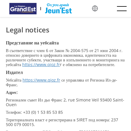
Overslaan naar hoofdinhoud
Legal notices
Представяне на уебсайта
В съответствие с член 6 от Закон № 2004-575 от 21 юни 2004 г.
относно доверието в цифровата икономика, идентичността на
различните субекти, участващи в изпълнението и мониторинга на
уебсайта
https://www.qioz.fr
r е обяснено на потребителите.
Издател
Уебсайта
https://www.qioz.fr
се управлява от Региона Ил-де-
Франс.
Адрес:
Регионален съвет Ил дьо Франс 2, rue Simone Veil 93400 Saint-
Ouen
Телефон: +33 (0) 1 53 85 53 85
Териториалната власт е регистрирана в SIRET под номера: 237
500 079 00015.