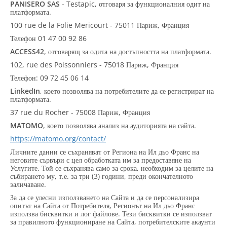
PANISERO SAS
- Testapic, отговаря за функционалния одит на
платформата.
100 rue de la Folie Mericourt - 75011 Париж, Франция
Телефон 01 47 00 92 86
ACCESS42
, отговарящ за одита на достъпността на платформата.
102, rue des Poissonniers - 75018 Париж, Франция
Телефон: 09 72 45 06 14
LinkedIn
, което позволява на потребителите да се регистрират на
платформата.
37 rue du Rocher - 75008 Париж, Франция
MATOMO
, което позволява анализ на аудиторията на сайта.
https://matomo.org/contact/
Личните данни се съхраняват от Региона на Ил дьо Франс на
неговите сървъри с цел обработката им за предоставяне на
Услугите. Той се съхранява само за срока, необходим за целите на
събирането му, т.е. за три (3) години, преди окончателното
заличаване.
За да се улесни използването на Сайта и да се персонализира
опитът на Сайта от Потребителя, Регионът на Ил дьо Франс
използва бисквитки и лог файлове. Тези бисквитки се използват
за правилното функциониране на Сайта, потребителските акаунти