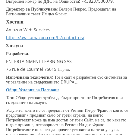
Вътрешен номер по ДДС на Общността: FR38237500079.
Директор за Публикуване
: Валери Пекрес, Председател на
Регионалния съвет Ил дьо Франс.
Хостинг
Amazon Web Services
https://aws.amazon.com/fr/contact-us/
Заслуги
Разработка
:
ENTERTAINMENT LEARNING SAS
75 rue de Lourmel 75015 Париж
Използвана технология
: Този сайт е разработен със системата за
управление на съдържанието DRUPAL.
Общи Условия за Ползване
Тези Общи условия трябва да бъдат приети от Потребителя при
създаването на акаунт.
Услугите, които не се предлагат от Регион Ил-де-Франс и които се
представят / продават само от трети страни, на които
Потребителят може да има достъп от този Сайт, не са, по каквато
и да е причина, отговорност на Регион Ил дьо Франс.
Потребителят е поканен да прочете условията на тези услуги,
представени онлайн от съответните компании под тяхната пълна