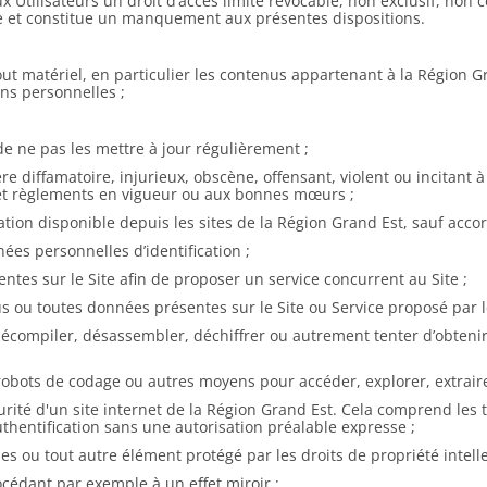
 Utilisateurs un droit d’accès limité révocable, non exclusif, non c
rdite et constitue un manquement aux présentes dispositions.
tout matériel, en particulier les contenus appartenant à la Région G
ons personnelles ;
de ne pas les mettre à jour régulièrement ;
e diffamatoire, injurieux, obscène, offensant, violent ou incitant à
s et règlements en vigueur ou aux bonnes mœurs ;
tion disponible depuis les sites de la Région Grand Est, sauf accor
ées personnelles d’identification ;
ntes sur le Site afin de proposer un service concurrent au Site ;
u toutes données présentes sur le Site ou Service proposé par le S
décompiler, désassembler, déchiffrer ou autrement tenter d’obtenir 
 robots de codage ou autres moyens pour accéder, explorer, extraire
ité d'un site internet de la Région Grand Est. Cela comprend les te
thentification sans une autorisation préalable expresse ;
ques ou tout autre élément protégé par les droits de propriété intell
cédant par exemple à un effet miroir ;