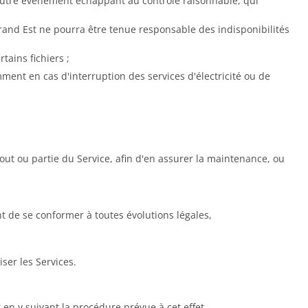
autre événement échappant au contrôle raisonnable, qui
Grand Est ne pourra être tenue responsable des indisponibilités
ains fichiers ;
nt en cas d'interruption des services d'électricité ou de
ut ou partie du Service, afin d'en assurer la maintenance, ou
t de se conformer à toutes évolutions légales,
iser les Services.
 en y suivant la procédure prévue à cet effet.