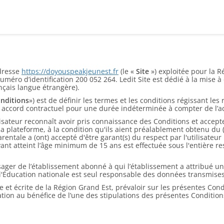
adresse
https://doyouspeakjeunest.fr
(le «
Site
») exploitée pour la R
méro d’identification 200 052 264. Ledit Site est dédié à la mise 
nçais langue étrangère).
nditions
») est de définir les termes et les conditions régissant les 
un accord contractuel pour une durée indéterminée à compter de l’ac
ilisateur reconnaît avoir pris connaissance des Conditions et accept
a plateforme, à la condition qu'ils aient préalablement obtenu du (de
té parentale a (ont) accepté d'être garant(s) du respect par l'utilisat
ant atteint l’âge minimum de 15 ans est effectuée sous l'entière resp
usager de l’établissement abonné à qui l’établissement a attribué un
 de l'Éducation nationale est seul responsable des données transmi
 et écrite de la Région Grand Est, prévaloir sur les présentes Condi
iation au bénéfice de l’une des stipulations des présentes Condition