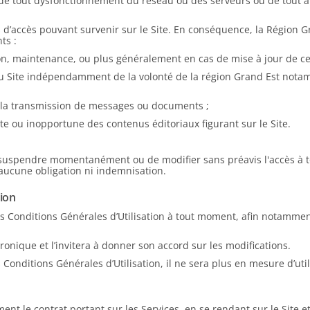
 de tout dysfonctionnement du réseau ou des serveurs ou de tout 
ns d’accès pouvant survenir sur le Site. En conséquence, la Région 
ts :
n, maintenance, ou plus généralement en cas de mise à jour de cert
 Site indépendamment de la volonté de la région Grand Est notamme
 la transmission de messages ou documents ;
te ou inopportune des contenus éditoriaux figurant sur le Site.
e suspendre momentanément ou de modifier sans préavis l'accès à to
 aucune obligation ni indemnisation.
tion
es Conditions Générales d’Utilisation à tout moment, afin notammen
ronique et l’invitera à donner son accord sur les modifications.
s Conditions Générales d’Utilisation, il ne sera plus en mesure d’util
nt le contrat portant sur les Services, en se rendant sur le Site et