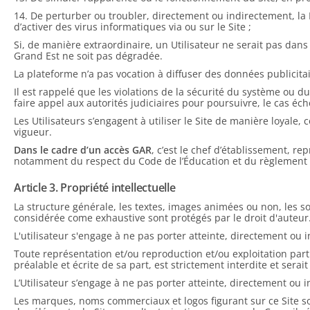
14. De perturber ou troubler, directement ou indirectement, la 
d’activer des virus informatiques via ou sur le Site ;
Si, de manière extraordinaire, un Utilisateur ne serait pas dan
Grand Est ne soit pas dégradée.
La plateforme n’a pas vocation à diffuser des données publicitair
Il est rappelé que les violations de la sécurité du système ou d
faire appel aux autorités judiciaires pour poursuivre, le cas éché
Les Utilisateurs s’engagent à utiliser le Site de manière loyale
vigueur.
Dans le cadre d’un accès GAR
, c’est le chef d’établissement, r
notamment du respect du Code de l’Éducation et du règlement i
Article 3. Propriété intellectuelle
La structure générale, les textes, images animées ou non, les so
considérée come exhaustive sont protégés par le droit d'auteur
L'utilisateur s'engage à ne pas porter atteinte, directement ou i
Toute représentation et/ou reproduction et/ou exploitation part
préalable et écrite de sa part, est strictement interdite et serai
L’Utilisateur s’engage à ne pas porter atteinte, directement ou i
Les marques, noms commerciaux et logos figurant sur ce Site so