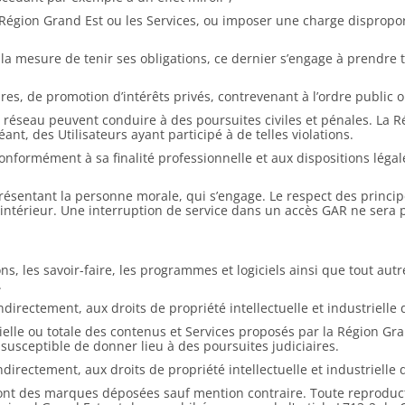
Région Grand Est ou les Services, ou imposer une charge disproport
s la mesure de tenir ses obligations, ce dernier s’engage à prendre
es, de promotion d’intérêts privés, contrevenant à l’ordre public ou
u réseau peuvent conduire à des poursuites civiles et pénales. La Rég
ant, des Utilisateurs ayant participé à de telles violations.
, conformément à sa finalité professionnelle et aux dispositions lég
eprésentant la personne morale, qui s’engage. Le respect des princi
ntérieur. Une interruption de service dans un accès GAR ne sera p
ns, les savoir-faire, les programmes et logiciels ainsi que tout aut
.
ndirectement, aux droits de propriété intellectuelle et industrielle
ielle ou totale des contenus et Services proposés par la Région Gr
t susceptible de donner lieu à des poursuites judiciaires.
ndirectement, aux droits de propriété intellectuelle et industrielle
nt des marques déposées sauf mention contraire. Toute reproductio