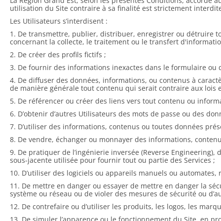
La Région Grand Est, selon les présentes Conditions, accorde aux
utilisation du Site contraire à sa finalité est strictement inte
Les Utilisateurs s’interdisent :
1. De transmettre, publier, distribuer, enregistrer ou détruire 
concernant la collecte, le traitement ou le transfert d'informati
2. De créer des profils fictifs ;
3. De fournir des informations inexactes dans le formulaire ou 
4. De diffuser des données, informations, ou contenus à caractèr
de manière générale tout contenu qui serait contraire aux loi
5. De référencer ou créer des liens vers tout contenu ou informa
6. D’obtenir d’autres Utilisateurs des mots de passe ou des donn
7. D’utiliser des informations, contenus ou toutes données prése
8. De vendre, échanger ou monnayer des informations, contenus o
9. De pratiquer de l’ingénierie inversée (Reverse Engineering), 
sous-jacente utilisée pour fournir tout ou partie des Services ;
10. D’utiliser des logiciels ou appareils manuels ou automates,
11. De mettre en danger ou essayer de mettre en danger la sécur
système ou réseau ou de violer des mesures de sécurité ou d’au
12. De contrefaire ou d’utiliser les produits, les logos, les mar
13. De simuler l’apparence ou le fonctionnement du Site, en pro