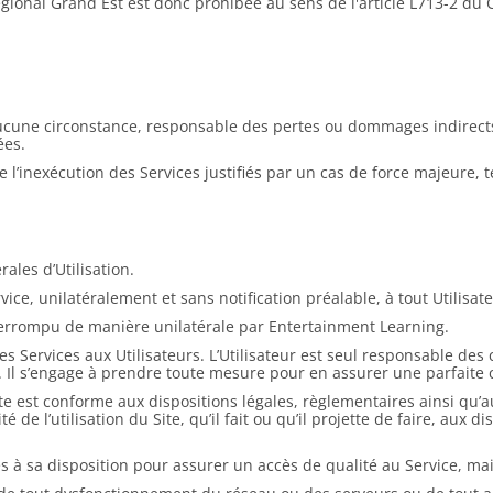
gional Grand Est est donc prohibée au sens de l'article L713-2 du C
 aucune circonstance, responsable des pertes ou dommages indirects
ées.
l’inexécution des Services justifiés par un cas de force majeure, te
ales d’Utilisation.
rvice, unilatéralement et sans notification préalable, à tout Utilisa
interrompu de manière unilatérale par Entertainment Learning.
des Services aux Utilisateurs. L’Utilisateur est seul responsable des 
. Il s’engage à prendre toute mesure pour en assurer une parfaite c
u Site est conforme aux dispositions légales, règlementaires ainsi qu
 de l’utilisation du Site, qu’il fait ou qu’il projette de faire, aux 
à sa disposition pour assurer un accès de qualité au Service, mais