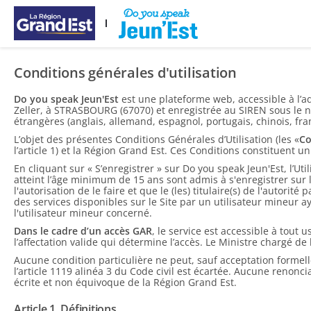
Overslaan naar hoofdinhoud
Conditions générales d'utilisation
Do you speak Jeun'Est
est une plateforme web, accessible à l’
Zeller, à STRASBOURG (67070) et enregistrée au SIREN sous le nu
étrangères (anglais, allemand, espagnol, portugais, chinois, fra
L’objet des présentes Conditions Générales d’Utilisation (les «
Co
l’article 1) et la Région Grand Est. Ces Conditions constituent 
En cliquant sur « S’enregistrer » sur Do you speak Jeun'Est, l’Ut
atteint l’âge minimum de 15 ans sont admis à s'enregistrer sur l
l'autorisation de le faire et que le (les) titulaire(s) de l'autori
des services disponibles sur le Site par un utilisateur mineur ay
l'utilisateur mineur concerné.
Dans le cadre d’un accès GAR
, le service est accessible à tout 
l’affectation valide qui détermine l’accès. Le Ministre chargé
Aucune condition particulière ne peut, sauf acceptation formelle
l’article 1119 alinéa 3 du Code civil est écartée. Aucune renonc
écrite et non équivoque de la Région Grand Est.
Article 1. Définitions