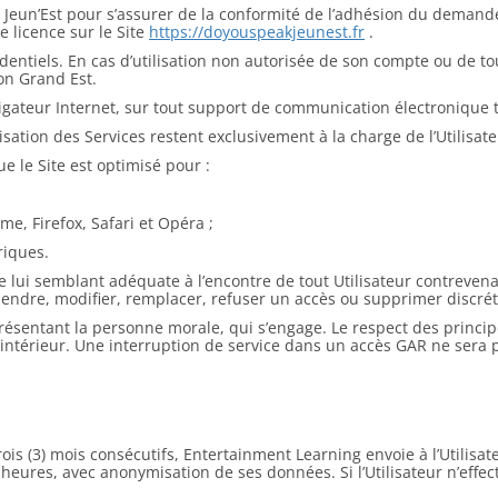
e Jeun’Est pour s’assurer de la conformité de l’adhésion du demande
e licence sur le Site
https://doyouspeakjeunest.fr
.
dentiels. En cas d’utilisation non autorisée de son compte ou de tou
ion Grand Est.
gateur Internet, sur tout support de communication électronique 
ilisation des Services restent exclusivement à la charge de l’Utilisate
e le Site est optimisé pour :
me, Firefox, Safari et Opéra ;
riques.
lui semblant adéquate à l’encontre de tout Utilisateur contrevenant
spendre, modifier, remplacer, refuser un accès ou supprimer discré
eprésentant la personne morale, qui s’engage. Le respect des princi
ntérieur. Une interruption de service dans un accès GAR ne sera p
s (3) mois consécutifs, Entertainment Learning envoie à l’Utilisate
) heures, avec anonymisation de ses données. Si l’Utilisateur n’eff