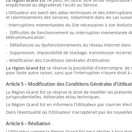
La région Grand Est
ne peut, en outre, être tenue responsable
empêcherait ou dégraderait l'accès au Service.
L’Utilisateur est averti des aléas techniques et des interruptio
et ralentissements des Services, notamment dans les cas suivan
- Interruptions momentanées du Site nécessaires à son évolutio
- Difficultés de fonctionnement ou interruption momentanée du
télécommunication ;
- Défaillances ou dysfonctionnements du réseau Internet dans
- Suppression, impossibilité de stockage, transmission incorrec
– Modification des Conditions Générales d’Utilisation
La région Grand Est
se réserve la possibilité d'interrompre, d
pour toute autre raison, sans que l'interruption n'ouvre droit à
Article 5 – Modification des Conditions Générales d’Utilisa
La Région Grand Est se réserve le droit de modifier les présent
jurisprudentielles, éditoriales et/ou techniques.
La Région Grand Est en informera l’Utilisateur par courrier élect
Dans l’éventualité où l’Utilisateur n’accepterait pas les nouvelle
Article 6 – Résiliation
L’Utilisateur comme la Région Grand Est peut résilier à tout mome