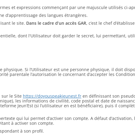
 termes et expressions commençant par une majuscule utilisés ci-aprè
rme d’apprentissage des langues étrangères.
sant le site.
Dans le cadre d’un accès GAR
, c’est le chef d’établi
tielle, dont l'Utilisateur doit garder le secret, lui permettant, uti
ne physique. Si l’Utilisateur est une personne physique, il doit dis
torité parentale l’autorisation le concernant d’accepter les Condition
 sur le Site
https://doyouspeakjeunest.fr
en définissant son pseudo
que), les informations de civilité, code postal et date de naissance
eforme Jeun’Est (si l’utilisateur en est bénéficiaire), puis il comp
hypertexte qui lui permet d’activer son compte. A défaut d’activatio
nvitant à activer son compte.
spondant à son profil.