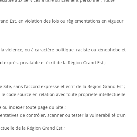
essible aux Services à titre strictement personnel. Toute
rand Est, en violation des lois ou règlementations en vigueur
 la violence, ou à caractère politique, raciste ou xénophobe et
d exprès, préalable et écrit de la Région Grand Est ;
ite, sans l’accord expresse et écrit de la Région Grand Est ;
le code source en relation avec toute propriété intellectuelle
 ou indexer toute page du Site ;
ntatives de contrôler, scanner ou tester la vulnérabilité d’un
ectuelle de la Région Grand Est ;