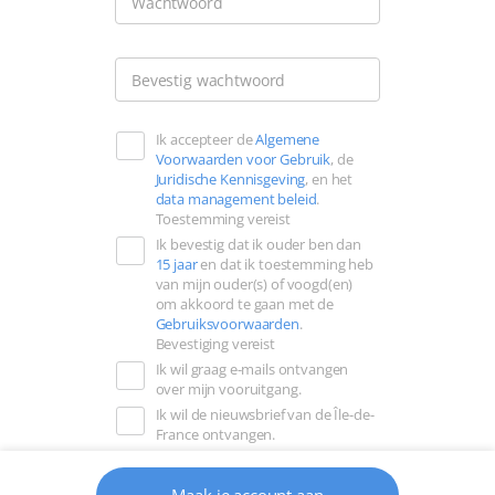
Wachtwoord
na
zijn
Typ
leestekens
Bevestig wachtwoord
je
niet
wachtwoord
toegestaan.
Ik accepteer de
Algemene
opnieuw
Voorwaarden voor Gebruik
, de
in
Juridische Kennisgeving
, en het
data management beleid
.
Toestemming vereist
Ik bevestig dat ik ouder ben dan
15 jaar
en dat ik toestemming heb
van mijn ouder(s) of voogd(en)
om akkoord te gaan met de
Gebruiksvoorwaarden
.
Bevestiging vereist
Ik wil graag e-mails ontvangen
over mijn vooruitgang.
Ik wil de nieuwsbrief van de Île-de-
France ontvangen.