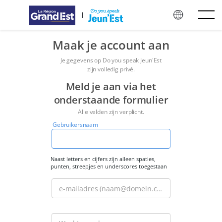
Overslaan naar hoofdinhoud
Maak je account aan
Je gegevens op Do you speak Jeun'Est
zijn volledig privé.
Meld je aan via het
onderstaande formulier
Alle velden zijn verplicht.
Gebruikersnaam
Spaties
zijn
toegestaan;
Naast letters en cijfers zijn alleen spaties,
punten, streepjes en underscores toegestaan
op
punten,
e-mailadres (naam@domein.com)
streepjes
en
onderstrepingstekens