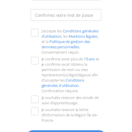
seules
les
Merci
Confirmez votre mot de passe
points
de
et
saisir
les
J'accepte les
Conditions générales
à
d'utilisation
, les
Mentions légales
,
tirets
nouveau
et la
Politique de gestion des
sont
données personnelles
.
votre
Consentement requis
autorisés.
mot
Je confirme avoir plus de
15 ans
et
de
je confirme avoir obtenu la
permission de mon ou mes
passe.
représentant(s) légal (légaux) afin
d'accepter les
Conditions
générales d'utilisation
.
Confirmation requise
Je souhaite recevoir des emails de
suivi d’apprentissage.
Je souhaite recevoir la lettre
d’information de la Région Île-de-
France.