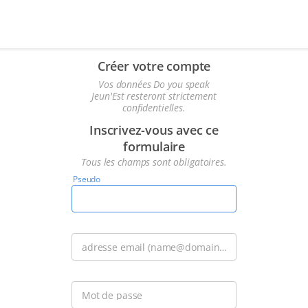
Créer votre compte
Vos données Do you speak
Jeun'Est resteront strictement
confidentielles.
Inscrivez-vous avec ce
formulaire
Tous les champs sont obligatoires.
Pseudo
Les
espaces
sont
permis;
adresse email (name@domain.com)
concernant
la
ponctuation,
Mot de passe