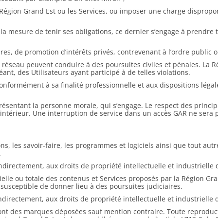
Région Grand Est ou les Services, ou imposer une charge disproport
s la mesure de tenir ses obligations, ce dernier s’engage à prendre
es, de promotion d’intérêts privés, contrevenant à l’ordre public ou
u réseau peuvent conduire à des poursuites civiles et pénales. La Rég
ant, des Utilisateurs ayant participé à de telles violations.
, conformément à sa finalité professionnelle et aux dispositions lég
eprésentant la personne morale, qui s’engage. Le respect des princi
ntérieur. Une interruption de service dans un accès GAR ne sera p
ns, les savoir-faire, les programmes et logiciels ainsi que tout aut
.
ndirectement, aux droits de propriété intellectuelle et industrielle
ielle ou totale des contenus et Services proposés par la Région Gr
t susceptible de donner lieu à des poursuites judiciaires.
ndirectement, aux droits de propriété intellectuelle et industrielle
nt des marques déposées sauf mention contraire. Toute reproductio