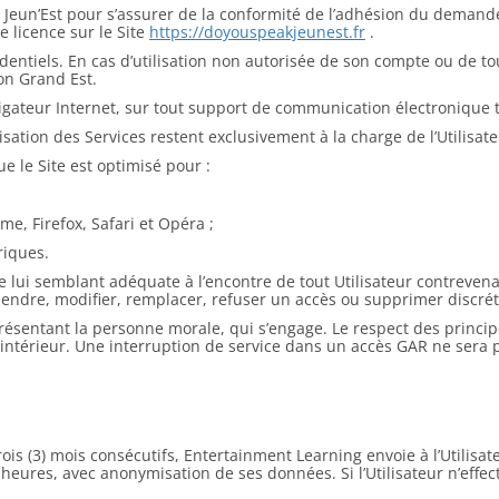
e Jeun’Est pour s’assurer de la conformité de l’adhésion du demande
e licence sur le Site
https://doyouspeakjeunest.fr
.
dentiels. En cas d’utilisation non autorisée de son compte ou de tou
ion Grand Est.
gateur Internet, sur tout support de communication électronique 
ilisation des Services restent exclusivement à la charge de l’Utilisate
e le Site est optimisé pour :
me, Firefox, Safari et Opéra ;
riques.
lui semblant adéquate à l’encontre de tout Utilisateur contrevenant
spendre, modifier, remplacer, refuser un accès ou supprimer discré
eprésentant la personne morale, qui s’engage. Le respect des princi
ntérieur. Une interruption de service dans un accès GAR ne sera p
s (3) mois consécutifs, Entertainment Learning envoie à l’Utilisate
) heures, avec anonymisation de ses données. Si l’Utilisateur n’eff