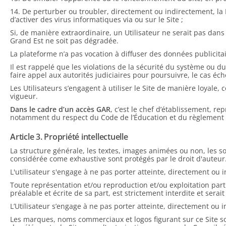
14. De perturber ou troubler, directement ou indirectement, la 
d’activer des virus informatiques via ou sur le Site ;
Si, de manière extraordinaire, un Utilisateur ne serait pas dan
Grand Est ne soit pas dégradée.
La plateforme n’a pas vocation à diffuser des données publicitair
Il est rappelé que les violations de la sécurité du système ou d
faire appel aux autorités judiciaires pour poursuivre, le cas éché
Les Utilisateurs s’engagent à utiliser le Site de manière loyale
vigueur.
Dans le cadre d’un accès GAR
, c’est le chef d’établissement, r
notamment du respect du Code de l’Éducation et du règlement i
Article 3. Propriété intellectuelle
La structure générale, les textes, images animées ou non, les so
considérée come exhaustive sont protégés par le droit d'auteur
L'utilisateur s'engage à ne pas porter atteinte, directement ou i
Toute représentation et/ou reproduction et/ou exploitation part
préalable et écrite de sa part, est strictement interdite et serai
L’Utilisateur s’engage à ne pas porter atteinte, directement ou i
Les marques, noms commerciaux et logos figurant sur ce Site so