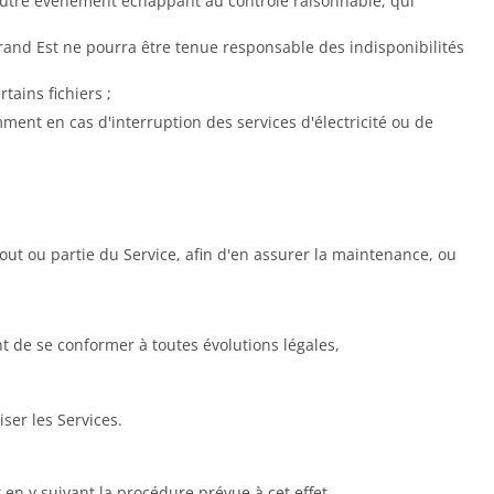
autre événement échappant au contrôle raisonnable, qui
Grand Est ne pourra être tenue responsable des indisponibilités
ains fichiers ;
nt en cas d'interruption des services d'électricité ou de
ut ou partie du Service, afin d'en assurer la maintenance, ou
t de se conformer à toutes évolutions légales,
iser les Services.
 en y suivant la procédure prévue à cet effet.