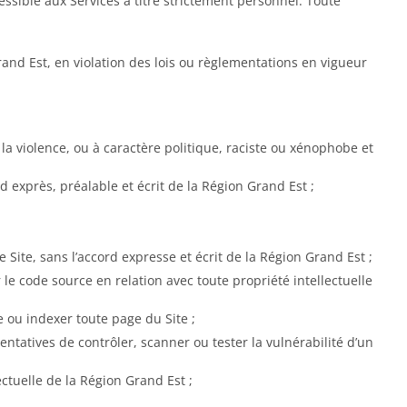
essible aux Services à titre strictement personnel. Toute
rand Est, en violation des lois ou règlementations en vigueur
 la violence, ou à caractère politique, raciste ou xénophobe et
d exprès, préalable et écrit de la Région Grand Est ;
ite, sans l’accord expresse et écrit de la Région Grand Est ;
le code source en relation avec toute propriété intellectuelle
 ou indexer toute page du Site ;
ntatives de contrôler, scanner ou tester la vulnérabilité d’un
ectuelle de la Région Grand Est ;