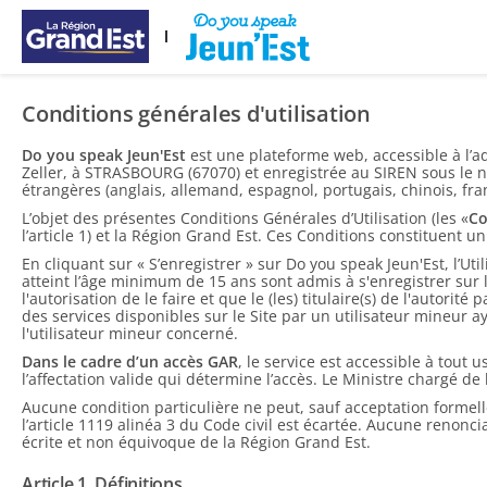
メインコンテンツにスキップ
Conditions générales d'utilisation
Do you speak Jeun'Est
est une plateforme web, accessible à l’
Zeller, à STRASBOURG (67070) et enregistrée au SIREN sous le nu
étrangères (anglais, allemand, espagnol, portugais, chinois, fra
L’objet des présentes Conditions Générales d’Utilisation (les «
Co
l’article 1) et la Région Grand Est. Ces Conditions constituent 
En cliquant sur « S’enregistrer » sur Do you speak Jeun'Est, l’Ut
atteint l’âge minimum de 15 ans sont admis à s'enregistrer sur l
l'autorisation de le faire et que le (les) titulaire(s) de l'autori
des services disponibles sur le Site par un utilisateur mineur ay
l'utilisateur mineur concerné.
Dans le cadre d’un accès GAR
, le service est accessible à tout 
l’affectation valide qui détermine l’accès. Le Ministre chargé
Aucune condition particulière ne peut, sauf acceptation formelle
l’article 1119 alinéa 3 du Code civil est écartée. Aucune renonc
écrite et non équivoque de la Région Grand Est.
Article 1. Définitions