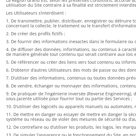
La Région Grand Est, selon les présentes Conditions, accorde aux
utilisation du Site contraire à sa finalité est strictement inte
Les Utilisateurs s’interdisent :
1. De transmettre, publier, distribuer, enregistrer ou détruire 
concernant la collecte, le traitement ou le transfert d'informati
2. De créer des profils fictifs ;
3. De fournir des informations inexactes dans le formulaire ou 
4. De diffuser des données, informations, ou contenus à caractèr
de manière générale tout contenu qui serait contraire aux loi
5. De référencer ou créer des liens vers tout contenu ou informa
6. D’obtenir d’autres Utilisateurs des mots de passe ou des donn
7. D’utiliser des informations, contenus ou toutes données prése
8. De vendre, échanger ou monnayer des informations, contenus o
9. De pratiquer de l’ingénierie inversée (Reverse Engineering), 
sous-jacente utilisée pour fournir tout ou partie des Services ;
10. D’utiliser des logiciels ou appareils manuels ou automates,
11. De mettre en danger ou essayer de mettre en danger la sécur
système ou réseau ou de violer des mesures de sécurité ou d’au
12. De contrefaire ou d’utiliser les produits, les logos, les mar
13. De simuler l’apparence ou le fonctionnement du Site, en pro