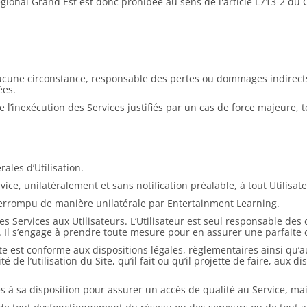
gional Grand Est est donc prohibée au sens de l'article L713-2 du C
 aucune circonstance, responsable des pertes ou dommages indirects
ées.
l’inexécution des Services justifiés par un cas de force majeure, te
ales d’Utilisation.
rvice, unilatéralement et sans notification préalable, à tout Utilisa
interrompu de manière unilatérale par Entertainment Learning.
des Services aux Utilisateurs. L’Utilisateur est seul responsable des 
. Il s’engage à prendre toute mesure pour en assurer une parfaite c
u Site est conforme aux dispositions légales, règlementaires ainsi qu
 de l’utilisation du Site, qu’il fait ou qu’il projette de faire, aux 
à sa disposition pour assurer un accès de qualité au Service, mais