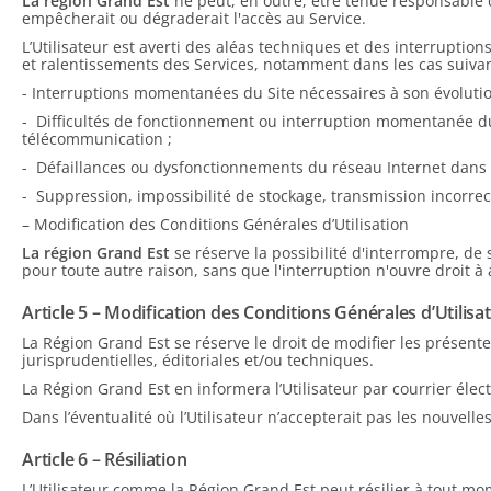
La région Grand Est
ne peut, en outre, être tenue responsable
empêcherait ou dégraderait l'accès au Service.
L’Utilisateur est averti des aléas techniques et des interruptio
et ralentissements des Services, notamment dans les cas suivan
- Interruptions momentanées du Site nécessaires à son évolutio
- Difficultés de fonctionnement ou interruption momentanée du
télécommunication ;
- Défaillances ou dysfonctionnements du réseau Internet dans
- Suppression, impossibilité de stockage, transmission incorrec
– Modification des Conditions Générales d’Utilisation
La région Grand Est
se réserve la possibilité d'interrompre, d
pour toute autre raison, sans que l'interruption n'ouvre droit à
Article 5 – Modification des Conditions Générales d’Utilisa
La Région Grand Est se réserve le droit de modifier les présent
jurisprudentielles, éditoriales et/ou techniques.
La Région Grand Est en informera l’Utilisateur par courrier élect
Dans l’éventualité où l’Utilisateur n’accepterait pas les nouvelle
Article 6 – Résiliation
L’Utilisateur comme la Région Grand Est peut résilier à tout mome