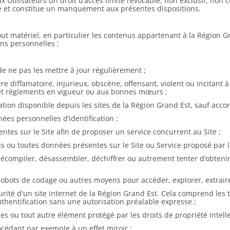
 Utilisateurs un droit d’accès limité révocable, non exclusif, non c
rdite et constitue un manquement aux présentes dispositions.
tout matériel, en particulier les contenus appartenant à la Région G
ons personnelles ;
de ne pas les mettre à jour régulièrement ;
e diffamatoire, injurieux, obscène, offensant, violent ou incitant à
s et règlements en vigueur ou aux bonnes mœurs ;
tion disponible depuis les sites de la Région Grand Est, sauf accor
ées personnelles d’identification ;
ntes sur le Site afin de proposer un service concurrent au Site ;
u toutes données présentes sur le Site ou Service proposé par le S
décompiler, désassembler, déchiffrer ou autrement tenter d’obtenir 
 robots de codage ou autres moyens pour accéder, explorer, extraire
ité d'un site internet de la Région Grand Est. Cela comprend les te
thentification sans une autorisation préalable expresse ;
ques ou tout autre élément protégé par les droits de propriété intell
cédant par exemple à un effet miroir ;