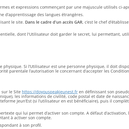
 termes et expressions commençant par une majuscule utilisés ci-aprè
rme d’apprentissage des langues étrangères.
sant le site.
Dans le cadre d’un accès GAR
, c’est le chef d’établi
tielle, dont l'Utilisateur doit garder le secret, lui permettant, uti
ne physique. Si l’Utilisateur est une personne physique, il doit dis
torité parentale l’autorisation le concernant d’accepter les Condition
 sur le Site
https://doyouspeakjeunest.fr
en définissant son pseudo
que), les informations de civilité, code postal et date de naissance
eforme Jeun’Est (si l’utilisateur en est bénéficiaire), puis il comp
hypertexte qui lui permet d’activer son compte. A défaut d’activatio
nvitant à activer son compte.
spondant à son profil.