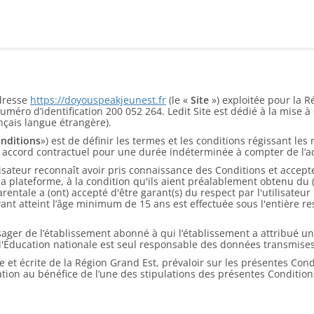
adresse
https://doyouspeakjeunest.fr
(le «
Site
») exploitée pour la R
méro d’identification 200 052 264. Ledit Site est dédié à la mise 
nçais langue étrangère).
nditions
») est de définir les termes et les conditions régissant les 
un accord contractuel pour une durée indéterminée à compter de l’ac
ilisateur reconnaît avoir pris connaissance des Conditions et accept
a plateforme, à la condition qu'ils aient préalablement obtenu du (de
té parentale a (ont) accepté d'être garant(s) du respect par l'utilisat
ant atteint l’âge minimum de 15 ans est effectuée sous l'entière resp
usager de l’établissement abonné à qui l’établissement a attribué un
 de l'Éducation nationale est seul responsable des données transmi
 et écrite de la Région Grand Est, prévaloir sur les présentes Condi
iation au bénéfice de l’une des stipulations des présentes Condition