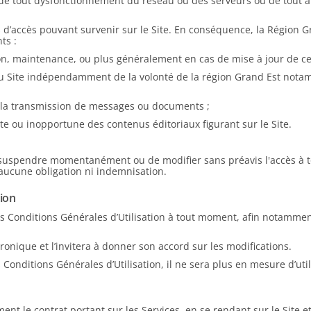
 de tout dysfonctionnement du réseau ou des serveurs ou de tout 
ns d’accès pouvant survenir sur le Site. En conséquence, la Région 
ts :
n, maintenance, ou plus généralement en cas de mise à jour de cert
 Site indépendamment de la volonté de la région Grand Est notamme
 la transmission de messages ou documents ;
te ou inopportune des contenus éditoriaux figurant sur le Site.
e suspendre momentanément ou de modifier sans préavis l'accès à to
 aucune obligation ni indemnisation.
tion
es Conditions Générales d’Utilisation à tout moment, afin notammen
ronique et l’invitera à donner son accord sur les modifications.
s Conditions Générales d’Utilisation, il ne sera plus en mesure d’util
nt le contrat portant sur les Services, en se rendant sur le Site et