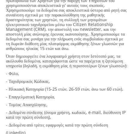
πρωτοβουλία των Χρηστών για την παροχή των Υπηρεσιών του
χρησιμοποιούνται αποκλειστικά γι' αυτούς τους σκοπούς.
Χρησιμοποιούμε τα δεδομένα σας αποκλειστικά ύστερα από ρητή σας
συναίνεση σχετικά με την παρακολούθηση της μαθητικής
δραστηριότητας των χρηστών, τη συλλογή των μηνυμάτων
ηλεκτρονικού ταχυδρομείου μέσω του Citizen Relationship
Management (CRM), την αποστολή του newsletter, και την
αποστολή μίας ανώνυμης έρευνας ικανοποίησης. Χρησιμοποιούμε τα
δεδομένα σας μονάχα για την πλήρωση ενός συμβολαίου σχετικά με
τη δωρεάν διάθεση μίας πλατφόρμας εκμάθησης ξένων γλωσσών για
ανθρώπους ηλικίας 15 ετών και άνω.
Όταν δημιουργείτε ένα λογαριασμό χρήστη στον Ιστότοπό μας, τα
ακόλουθα δεδομένα, καταγράφονται ώστε να παρέχεται η ζητούμενη
υπηρεσία (δηλαδή, η εκμάθηση μίας ή περισσοτέρων ξένων γλωσσών):
- Φύλο,
- Ταχυδρομικός Κώδικας,
- Ηλικιακή Κατηγορία (15-25 ετών, 26-59 ετών, άνω των 60 ετών),
- Επαγγελματική Κατηγορία,
- Τομέας Απασχόλησης,
- Δεδομένα σύνδεσης (όνομα χρήστη, κωδικός, e-mail, διεύθυνση IP
κατά την πρώτη σύνδεση),
- Δεδομένα από τρίτες εφαρμογές κατά την πρώτη σύνδεση
(LinkedIn)