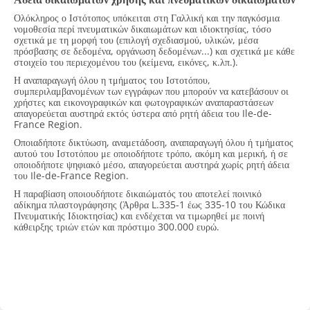
Ολόκληρος ο Ιστότοπος υπόκειται στη Γαλλική και την παγκόσμια
νομοθεσία περί πνευματικών δικαιωμάτων και ιδιοκτησίας, τόσο
σχετικά με τη μορφή του (επιλογή σχεδιασμού, υλικών, μέσα
πρόσβασης σε δεδομένα, οργάνωση δεδομένων...) και σχετικά με κάθε
στοιχείο του περιεχομένου του (κείμενα, εικόνες, κ.λπ.).
Η αναπαραγωγή όλου η τμήματος του Ιστοτόπου,
συμπεριλαμβανομένων των εγγράφων που μπορούν να κατεβάσουν οι
χρήστες και εικονογραφικών και φωτογραφικών αναπαραστάσεων
απαγορεύεται αυστηρά εκτός ύστερα από ρητή άδεια του Ile-de-
France Region.
Οποιαδήποτε δικτύωση, αναμετάδοση, αναπαραγωγή όλου ή τμήματος
αυτού του Ιστοτόπου με οποιοδήποτε τρόπο, ακόμη και μερική, ή σε
οποιοδήποτε ψηφιακό μέσο, απαγορεύεται αυστηρά χωρίς ρητή άδεια
του Ile-de-France Region.
Η παραβίαση οποιουδήποτε δικαιώματός του αποτελεί ποινικό
αδίκημα πλαστογράφησης (Άρθρα L.335-1 έως 335-10 του Κώδικα
Πνευματικής Ιδιοκτησίας) και ενδέχεται να τιμωρηθεί με ποινή
κάθειρξης τριών ετών και πρόστιμο 300.000 ευρώ.