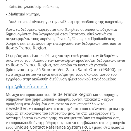
- Επίπεδο γλωσσικής επάρκειας,
- Μαθητικά κίνητρα,
- Διαδικτυακοί πίνακες για την ανάλυση της απόδοσης της υπηρεσίας.
Αυτά τα δεδομένα παρέχονται από Χρήστες οι οποίοι αποδέχονται
δημιουργώντας ένα λογαριασμό στον Ιστότοπο, εθελοντικά και
συγκεκριμένα, τους παρόντες Γενικούς Όρους και Προϋποθέσεις
Χρήσης και επιτρέπουν την επεξεργασία των δεδομένων τους από το
Ile-de-France Region.
Ο φορέας που είναι υπεύθυνος για την επεξεργασία των δεδομένων
σας, εντός του πλαισίου των κανονισμών προστασίας δεδομένων, είναι
το Ile-de-France Region, του οποίου τα κεντρικά γραφεία
βρίσκονται στην οδό Simone Veil 2, στο Saint-Ouen (93400), με
τα στοιχεία αυτού να είναι διαθέσιμα για τους σκοπούς αυτού του
εγγράφου στην ακόλουθη διεύθυνση ηλεκτρονικού ταχυδρομείου:
dpo@iledefrance.fr
Μονάχα αντιπρόσωποι του Ile-de-France Region και οι παροχείς
υπηρεσιών που χρησιμοποιεί - απαριθμούνται παρακάτω - έχουν
πρόσβαση στα δεδομένα σας ώστε να σας αποστέλλουν το
newsletter, να αποκρίνονται στα μηνύματα που στέλνονται μέσω της
φόρμας επικοινωνίας του Ιστοτόπου μας, να σας μεταφέρουν την
ανώνυμη έρευνα ικανοποίησης, να αντιμετωπίζουν τα παράπονά σας,
να παρακολουθούν τη μάθησή σας, και να συμβάλλουν στη δημιουργία
ενός Unique Contact Reference System (RCU) μέσα στα πλαίσια