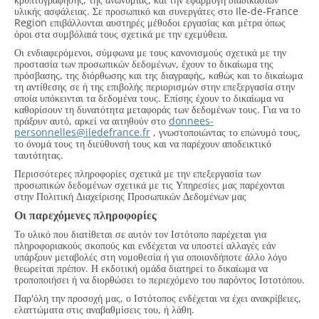
υλικής ασφάλειας. Σε προσωπικό και συνεργάτες στο Ile-de-France
Region επιβάλλονται αυστηρές μέθοδοι εργασίας και μέτρα όπως
όροι στα συμβόλαιά τους σχετικά με την εχεμύθεια.
Οι ενδιαφερόμενοι, σύμφωνα με τους κανονισμούς σχετικά με την
προστασία των προσωπικών δεδομένων, έχουν το δικαίωμα της
πρόσβασης, της διόρθωσης και της διαγραφής, καθώς και το δικαίωμα
τη αντίθεσης σε ή της επιβολής περιορισμών στην επεξεργασία στην
οποία υπόκεινται τα δεδομένα τους. Επίσης έχουν το δικαίωμα να
καθορίσουν τη δυνατότητα μεταφοράς των δεδομένων τους. Για να το
πράξουν αυτό, αρκεί να αιτηθούν στο
donnees-
personnelles@iledefrance.fr
, γνωστοποιώντας το επώνυμό τους,
το όνομά τους τη διεύθυνσή τους και να παρέχουν αποδεικτικό
ταυτότητας.
Περισσότερες πληροφορίες σχετικά με την επεξεργασία των
προσωπικών δεδομένων σχετικά με τις Υπηρεσίες μας παρέχονται
στην Πολιτική Διαχείρισης Προσωπικών Δεδομένων μας
Οι παρεχόμενες πληροφορίες
Το υλικό που διατίθεται σε αυτόν τον Ιστότοπο παρέχεται για
πληροφοριακούς σκοπούς και ενδέχεται να υποστεί αλλαγές εάν
υπάρξουν μεταβολές στη νομοθεσία ή για οποιονδήποτε άλλο λόγο
θεωρείται πρέπον. Η εκδοτική ομάδα διατηρεί το δικαίωμα να
τροποποιήσει ή να διορθώσει το περιεχόμενο του παρόντος Ιστοτόπου.
Παρ'όλη την προσοχή μας, ο Ιστότοπος ενδέχεται να έχει ανακρίβειες,
ελαττώματα στις αναβαθμίσεις του, ή λάθη.