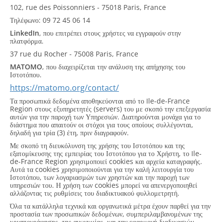
102, rue des Poissonniers - 75018 Paris, France
Τηλέφωνο: 09 72 45 06 14
LinkedIn
, που επιτρέπει στους χρήστες να εγγραφούν στην
πλατφόρμα.
37 rue du Rocher - 75008 Paris, France
MATOMO
, που διαχειρίζεται την ανάλυση της απήχησης του
Ιστοτόπου.
https://matomo.org/contact/
Τα προσωπικά δεδομένα αποθηκεύονται από το Ile-de-France
Region στους εξυπηρετητές (servers) του με σκοπό την επεξεργασία
αυτών για την παροχή των Υπηρεσιών. Διατηρούνται μονάχα για το
διάστημα που απαιτούν οι στόχοι για τους οποίους συλλέγονται,
δηλαδή για τρία (3) έτη, πριν διαγραφούν.
Με σκοπό τη διευκόλυνση της χρήσης του Ιστοτόπου και της
εξατομίκευσης της εμπειρίας του Ιστοτόπου για το Χρήστη, το Ile-
de-France Region χρησιμοποιεί cookies και αρχεία καταγραφής.
Αυτά τα cookies χρησιμοποιούνται για την καλή λειτουργία του
Ιστοτόπου, των λογαριασμών των χρηστών και την παροχή των
υπηρεσιών του. Η χρήση των cookies μπορεί να απενεργοποιηθεί
αλλάζοντας τις ρυθμίσεις του διαδικτυακού φυλλομετρητή.
Όλα τα κατάλληλα τεχνικά και οργανωτικά μέτρα έχουν παρθεί για την
προστασία των προσωπικών δεδομένων, συμπεριλαμβανομένων της
κρυπτογράφησης, της ανωνυμίας, και την εφαρμογή διαδικασιών