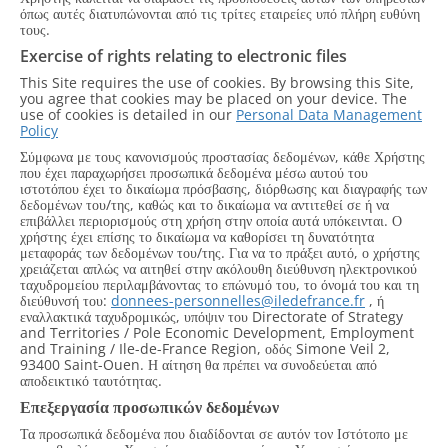
όπως αυτές διατυπώνονται από τις τρίτες εταιρείες υπό πλήρη ευθύνη
τους.
Exercise of rights relating to electronic files
This Site requires the use of cookies. By browsing this Site,
you agree that cookies may be placed on your device. The
use of cookies is detailed in our
Personal Data Management
Policy
Σύμφωνα με τους κανονισμούς προστασίας δεδομένων, κάθε Χρήστης
που έχει παραχωρήσει προσωπικά δεδομένα μέσω αυτού του
ιστοτόπου έχει το δικαίωμα πρόσβασης, διόρθωσης και διαγραφής των
δεδομένων του/της, καθώς και το δικαίωμα να αντιτεθεί σε ή να
επιβάλλει περιορισμούς στη χρήση στην οποία αυτά υπόκεινται. Ο
χρήστης έχει επίσης το δικαίωμα να καθορίσει τη δυνατότητα
μεταφοράς των δεδομένων του/της. Για να το πράξει αυτό, ο χρήστης
χρειάζεται απλώς να αιτηθεί στην ακόλουθη διεύθυνση ηλεκτρονικού
ταχυδρομείου περιλαμβάνοντας το επώνυμό του, το όνομά του και τη
διεύθυνσή του:
donnees-personnelles@iledefrance.fr
, ή
εναλλακτικά ταχυδρομικώς, υπόψιν του Directorate of Strategy
and Territories / Pole Economic Development, Employment
and Training / Ile-de-France Region, οδός Simone Veil 2,
93400 Saint-Ouen. Η αίτηση θα πρέπει να συνοδεύεται από
αποδεικτικό ταυτότητας.
Επεξεργασία προσωπικών δεδομένων
Τα προσωπικά δεδομένα που διαδίδονται σε αυτόν τον Ιστότοπο με