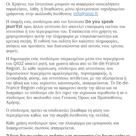
Οι Χρήστες του Ιστοτόπου μπορούν να αναφέρουν οποιεσδήποτε
παραλείψεις, λάθη, ή διορθώσεις μέσω ηλεκτρονικού ταχυδρομείου
γράφοντας στην ακόλουθη διεύθυνση:
info@qioz.fr
Η ύπαρξη ενός συνδέσμου από τον Ιστότοπο
Do you speak
Jeun'Est
προς άλλον ιστότοπο δεν αποτελεί επικύρωση εκείνου του
ιστοτόπου ή του περιεχομένου του. Εναπόκειται στο χρήστη να
χρησιμοποιήσει αυτήν την πληροφορία με επιφυλακτικότητα και
κριτική σκέψη. Η ευθύνη του εκδότη δεν καλύπτει πληροφορίες,
απόψεις και προτάσεις που διατυπώνονται από αυτούς τους τρίτους
φορείς.
Η δημιουργία ενός συνδέσμου υπερκειμένου μέσα στο περιεχόμενο
του QIOZ απαιτεί ρητή, και γραπτή άδεια από το Ile-de-France
Region. Σε κάθε περίπτωση, σύνδεσμοι από ιστοτόπους που
δημοσιεύουν περιεχόμενο αμφιλεγόμενης, πορνογραφικής, ή
ξενοφοβικής φύσης, και ιστοτόπους αντίθετους με την αξιοπρέπεια ή
την ηθική και τους ισχύοντες κανονισμούς, απαγορεύονται. Το Ile-de-
France Region ενδέχεται να αφαιρέσει αυτήν την άδεια και να
διαγράψει το σύνδεσμο εάν δεν τηρεί την ισχύουσα νομοθεσία ή αν ο
σύνδεσμος δεν ακολουθεί τους Γενικούς Όρους και Προϋποθέσεις
Χρήσης.
Ο σύνδεσμος πρέπει να υποδεικνύει ξεκάθαρα τη φύση του
περιεχόμενου καθώς και την ακριβή διεύθυνση της σελίδας.
Κάθε χρήση συνδέσμων προς την πλατφόρμα για εμπορικούς και
διαφημιστικούς σκοπούς απαγορεύεται.
Άδεια δικαιωμάτων χρήσης και πνευματικών δικαιωμάτων