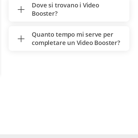
Dove si trovano i Video
Booster?
Quanto tempo mi serve per
completare un Video Booster?