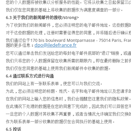
您的个人数据将被收集以分析服务的性能。它将从收集之日起保留三(
我们仅在您同意的基础上将收集的数据作为满意度调查的一部分。
6.3 关于我们的新闻邮件的接收/strong>
为了收到我们的新闻邮件，您必须注明您的电子邮件地址。这些数据
对于这些数据的处理，注册时需要征得您的同意，并将随后进行确认
我们通过位于170 bis boulevard Montparnasse - 75
dpo@iledefrance.fr
据的更多信息：
您可以通过单击我们发送给您的每封电子邮件底部的“退订”链接，或
我们只将您的个人数据保留在收集所需的期限内，即在最终删除之前保留
我们仅在您同意的基础上使用我们新闻邮件中收集的数据。
6.4 通过联系方式进行沟通
我们的网站上有一张联系表单，使您可以与我们交流。
为此，您必须注明您的标题、姓氏、名字和电子邮件地址以及您请求
在我们的网站上输入您的信息时，我们会提醒您注意我们的隐私政策
在此情况下处理的数据是在您的同意下完成的，因此我们可以回答您
一旦您的个人数据对其收集不再重要，或者当情况允许确定我们交换
作为联系表单一部分收集的数据仅在合同执行的基础上使用。
6.5 投诉