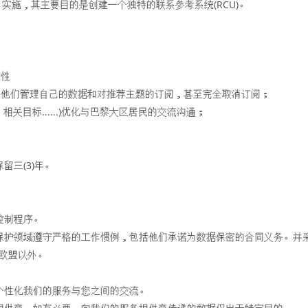
19年1月23日实施，其主要目的是创建一个独特的联系参考系统(RCU)。
能性
许他们管理自己的数据和对推荐主题的订阅，甚至完全取消订阅；
关目标......)优化与巴黎大区居民的交流沟通；
。
三(3)年。
控制程序。
保护领域遵守严格的工作惯例，包括他们承诺为数据保密的合同义务。并
移至欧盟以外。
个性化我们的服务与您之间的交流。