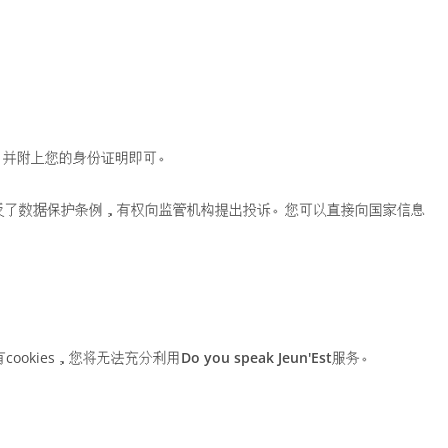
，并附上您的身份证明即可。
反了数据保护条例，有权向监管机构提出投诉。您可以直接向国家信息
ookies，您将无法充分利用
Do you speak Jeun'Est
服务。