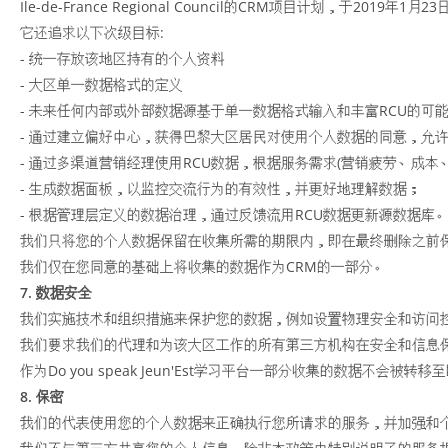
Ile-de-France Regional Council的CRM项目计划，于20
它还追求以下次级目标:
- 统一存放该地区持有的个人资料
- 大区单一数据格式的定义
- 未来任何内部或外部数据源基于单一数据格式输入和丰富RCU的可
- 通过建立偏好中心，获得巴黎大区居民对使用个人数据的同意，允
- 通过多渠道营销经理使用RCU数据，根据服务需求(营销疲劳、成本、相
- 生成数据面板，以监控交流行为的有效性，并更好地理解数据；
- 根据管理层定义的数据治理，通过反馈流用RCU数据更新源数据库
我们只将您的个人数据保留在收集所需的期限内，即在最终删除之前保留
我们仅在您同意的基础上将收集的数据作为CRM的一部分。
7. 数据安全
我们实施技术和组织措施来保护您的数据，例如设置物理安全和访问
我们要求我们的代理和为该大区工作的所有第三方机构在安全和信息
作为Do you speak Jeun'Est学习平台一部分收集的数据不会被转
8. 保密
我们的代表使用您的个人数据来正确执行您所请求的服务，并加强和