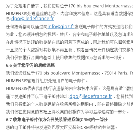
为了处理用户请求，我们使用位于170 bis boulevard Montparnass
HUMENSIS处理通信的名称、内容和技术信息。这是具有适当数据
dpo@iledefrance.fr
息:
info@qioz.fr
任何投诉都可以通过向
发送电子邮件的方式发送给我们
为此，您必须注明您的标题、姓氏、名字和电子邮件地址以及您请求
在此情况下处理的数据是在您的同意下完成的，因此我们可以回答您
一旦您的个人数据对其收集不再重要，或者当情况允许确定我们交换
我们仅在履行合同的基础上使用收集的数据作为您诉求的一部分。
6.6 关于您学习的后续追踪
我们还通过位于170 bis boulevard Montparnasse - 7
HUMENSIS管理并组织处理用户的电子邮件。
HUMENSIS代表我们执行该通信的内容和技术方面。这是具有适当
dpo@iledefrance.fr
通过发送邮件至以下电子邮件地址:
，您将找到
我们只将您的个人数据保留在收集所需的期限内，即在最终删除之前保留
我们仅在您同意的基础上将收集的数据作为学习后续追踪的一部分。
6.7 收集电子邮件作为公民关系管理系统(CRM)的一部分
您的电子邮件将被发送到巴黎大区安装的CRM系统的控制器。