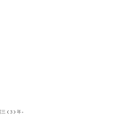
留三（3）年。