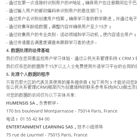
- 通过在第一次连接时识别用户的IP地址，确保用户在注册期间位于
- 通过输入用户的邮政编码来识别用户的居住部门；
- 通过用户名识别创建用户档案，确保学习者的教学跟进，并通过电
- 通过收集年龄组数据，调整内容并确保用户至少15岁；
- 通过收集用户的专业类别、活动领域和学习动机，使内容适合用户
- 通过传递匿名满意度调查来跟踪学习者的进步。
4. 数据处理的法律基础
我们仅在您同意监控用户学习体验、通过公民关系管理系统（CRM
我们仅将您的数据用于15岁以上人士免费使用外语学习平台的合同的
5. 处理个人数据的程序
只有巴黎大区的代表及其使用的服务提供商（如下所列）才能访问您
在公民关系管理(CRM)框架内为创建独特的联系参考系统(RCU)做
对您的数据的访问仅与以下实体共享:
HUMENSIS SA
，负责教学。
170 bis boulevard Montparnasse - 75014 Paris, France
电话： 01 55 42 84 00
ENTERTAINMENT LEARNING SAS
，技术小组领导
75 rue de Lourmel - 75015 Paris, France