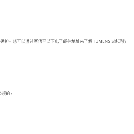
提供适当级别的数据保护。您可以通过写信至以下电子邮件地址来了解HUMENSIS处理数
必须的。