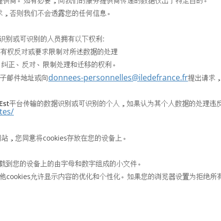
提供商。如有必要，向我们的服务提供商传递的数据仅出于特定目的。
求，否则我们不会透露您的任何信息。
的数据识别或可识别的人员拥有以下权利:
及有权反对或要求限制对所述数据的处理
问、纠正、反对、限制处理和迁移的权利。
donnees-personnelles@iledefrance.fr
电子邮件地址或向
提出请求
Est
平台传输的数据识别或可识别的个人，如果认为其个人数据的处理违
tes/
网站，您同意将cookies存放在您的设备上。
载到您的设备上的由字母和数字组成的小文件。
他cookies允许显示内容的优化和个性化。如果您的浏览器设置为拒绝所有c