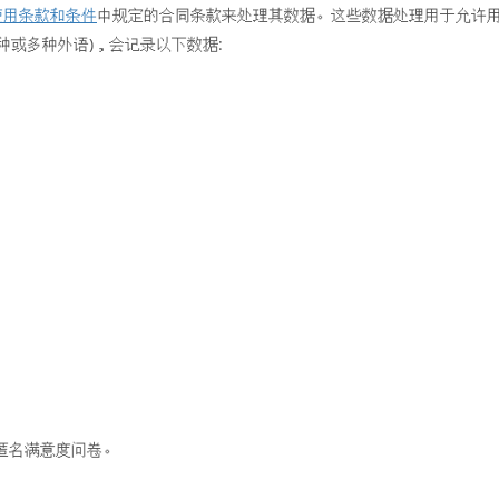
使用条款和条件
中规定的合同条款来处理其数据。这些数据处理用于允许
或多种外语)，会记录以下数据:
。
匿名满意度问卷。