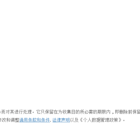
便为提供服务而对其进行处理。它只保留在为收集目的所必需的期限内，即删除前保
修改和调整
通用条款和条件
,
法律声明
以及《个人数据管理政策》。