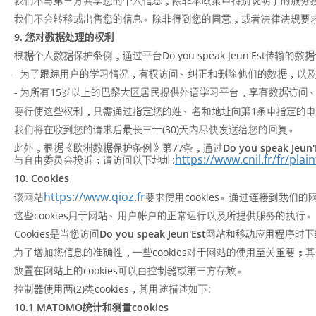
我们不与第三方共享您的个人信息，除非本政策中特别说明了的服务
我们不会转移或出售您的信息。除非得到您的同意，或者法律法规要
9. 您对数据处理的权利
根据个人数据保护条例，通过平台Do you speak Jeun'Est传输
- 为了跟踪用户的学习情况，有权访问、纠正和删除他们的数据，以
- 为所有15岁以上的巴黎大区居民提供外语学习平台，享有数据访
要行使这些权利，只需通过指定您的姓、名和地址向第1条中指定的
我们将在收到您的请求后最长三十(30)天内尽快发送给您的回复。
此外，根据《欧洲数据保护条例》第77条，通过
Do you speak Jeun'
https://www.cnil.fr/fr/plain
与自由委员会投诉；请访问以下地址:
10. Cookies
https://www.qioz.fr
该网站
要求使用cookies。通过连接到我们的
这些cookies用于网站、用户帐户的正常运行以及所提供服务的执行。
Cookies是当您访问
Do you speak Jeun'Est
网站和移动应用程序时下
为了增加您信息的准确性，一些cookies对于网站的使用至关重要；其
放置在网站上的cookies可以由控制器或第三方存放。
控制器使用两(2)类cookies，其用途描述如下:
10.1 MATOMO统计和测量cookies