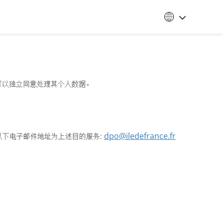
人可以独立同意处理其个人数据。
dpo@iledefrance.fr
)，可通过以下电子邮件地址为上述目的服务: