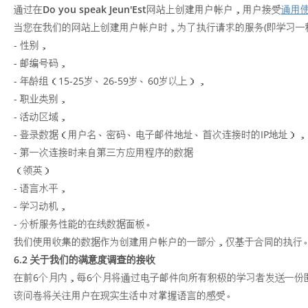
通过在
Do you speak Jeun'Est
网站上创建用户帐户，用户接受
通用
当您在我们的网站上创建用户帐户时，为了执行请求的服务(即学习一种
- 性别，
- 邮编号码，
- 年龄组（15-25岁、26-59岁、60岁以上），
- 职业类别，
- 活动区域，
- 登录数据（用户名、密码、电子邮件地址、首次连接时的IP地址），
- 第一次连接时来自第三方应用程序的数据
（领英）
- 语言水平，
- 学习动机，
- 分析服务性能的在线数据面板。
我们使用收集的数据作为创建用户帐户的一部分，仅基于合同的执行
6.2 关于我们的满意度调查的接收
在前6个月内，每6个月将通过电子邮件向所有积极的学习者发送一份
该问卷将关注用户在现实生活中对掌握语言的感受。