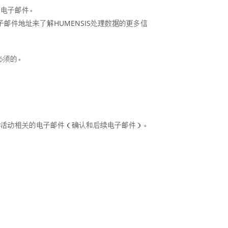
织处理电子邮件。
邮件地址来了解HUMENSIS处理数据的更多信
必须的。
您在我们平台上的活动相关的电子邮件（确认和后续电子邮件）。