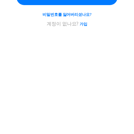
한
새
비밀번호를 잃어버리셨나요?
로
운
계정이 없나요?
가입
암
호
를
선
택
하
세
요;
적
어
도
5
자
이