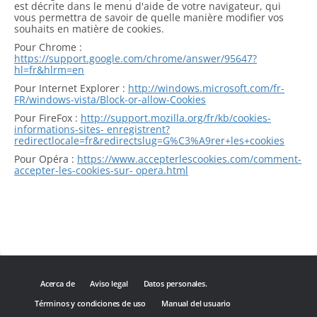
est décrite dans le menu d'aide de votre navigateur, qui
vous permettra de savoir de quelle manière modifier vos
souhaits en matière de cookies.
Pour Chrome :
https://support.google.com/chrome/answer/95647?
hl=fr&hlrm=en
Pour Internet Explorer :
http://windows.microsoft.com/fr-
FR/windows-vista/Block-or-allow-Cookies
Pour FireFox :
http://support.mozilla.org/fr/kb/cookies-
informations-sites- enregistrent?
redirectlocale=fr&redirectslug=G%C3%A9rer+les+cookies
Pour Opéra :
https://www.accepterlescookies.com/comment-
accepter-les-cookies-sur- opera.html
Acerca de
Aviso legal
Datos personales.
Términos y condiciones de uso
Manual del usuario