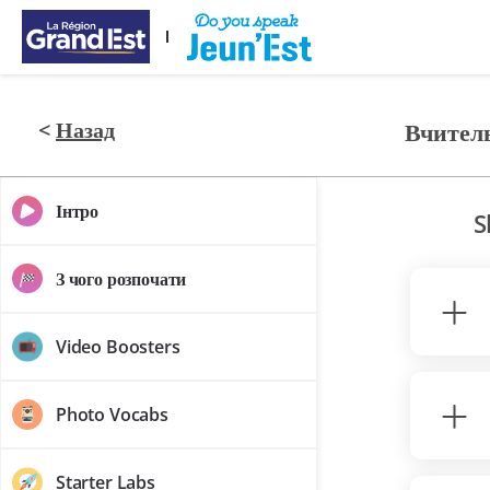
Перейти до основного контенту
<
Назад
Вчител
Інтро
S
З чого розпочати
Video Boosters
Photo Vocabs
Starter Labs