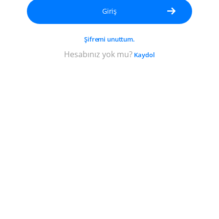
karakterden
oluşan
yeni
Şifremi unuttum.
bir
şifre
Hesabınız yok mu?
Kaydol
seçin.