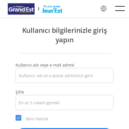
Ana içeriğe atla
Kullanıcı bilgilerinizle giriş
yapın
Kullanıcı adı veya e-mail adresi
Lütfen
Şifre
hesabınız
için
en
az
Beni Hatırla
5