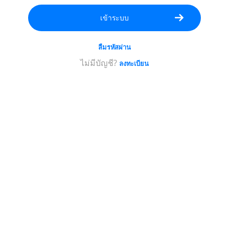
บัญชี
ของ
คุณ;
ลืมรหัสผ่าน
รหัส
ผ่าน
ไม่มีบัญชี?
ลงทะเบียน
ต้อง
มี
อย่าง
น้อย
5
ตัว
อักษร