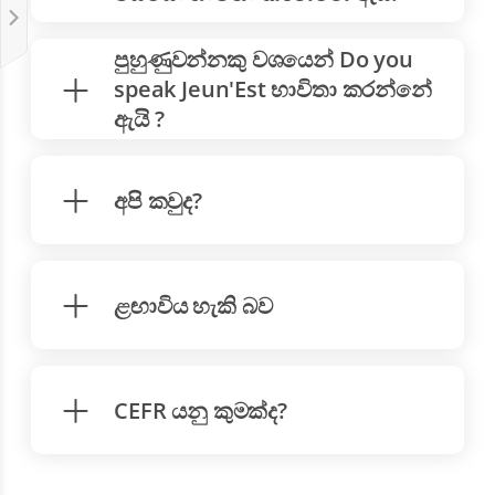
පුහුණුවන්නකු වශයෙන් Do you
speak Jeun'Est භාවිතා කරන්නේ
ඇයි ?
අපි කවුද?
ළඟාවිය හැකි බව
CEFR යනු කුමක්ද?