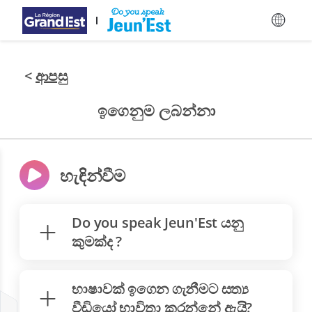
ප්‍රධාන අන්තර්ගතයට යන්න
<
ආපසු
ඉගෙනුම ලබන්නා
හැඳින්වීම
Do you speak Jeun'Est යනු
කුමක්ද ?
භාෂාවක් ඉගෙන ගැනීමට සත්‍ය
වීඩියෝ භාවිතා කරන්නේ ඇයි?