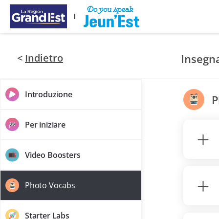
Vai ai contenuti principali
<
Indietro
Insegn
Introduzione
P
Per iniziare
Video Boosters
Photo Vocabs
Starter Labs