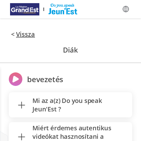
Ugrás a fő tartalomra
<
Vissza
Diák
bevezetés
Mi az a(z) Do you speak
Jeun'Est ?
Miért érdemes autentikus
videókat hasznosítani a