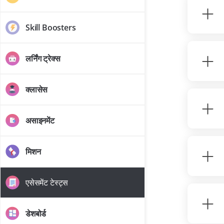
Skill Boosters
लर्निंग ट्रेक्स
क्लासेस
असाइनमेंट
मिशन
एसेसमेंट टेस्ट्स
डेशबोर्ड