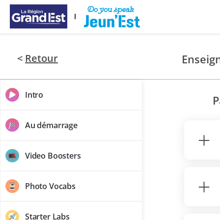
Passer au contenu principal
<
Retour
Enseig
Intro
P
Au démarrage
Video Boosters
Photo Vocabs
Starter Labs