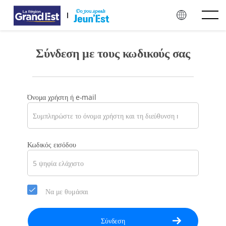
Προχώρησε στο κυρίως περιεχόμενο
Σύνδεση με τους κωδικούς σας
Όνομα χρήστη ή e-mail
Παρακαλούμε
Κωδικός εισόδου
επίλεξε
έναν
νέο
κωδικό
Να με θυμάσαι
για
το