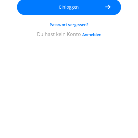
für
Ihr
Konto,
Passwort vergessen?
das
mindestens
Du hast kein Konto
Anmelden
5
Zeichen
lang
sein
muss.