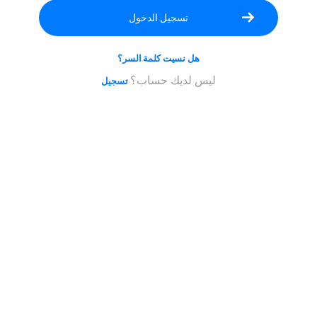
يجب
ن
تكون
هل نسيت كلمة السر؟
ن
ليس لديك حساب؟
تسجيل
روف
لى
لأقل.